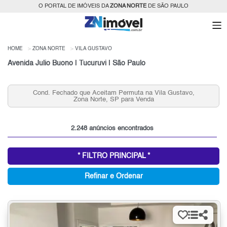
O PORTAL DE IMÓVEIS DA
ZONA NORTE
DE SÃO PAULO
HOME
ZONA NORTE
VILA GUSTAVO
Avenida Julio Buono | Tucuruvi | São Paulo
 Permuta na Vila Gustavo,
Apartamentos 2 quartos, Vila Gus
P para Venda
Norte, SP
2.248 anúncios encontrados
* FILTRO PRINCIPAL *
Refinar e Ordenar