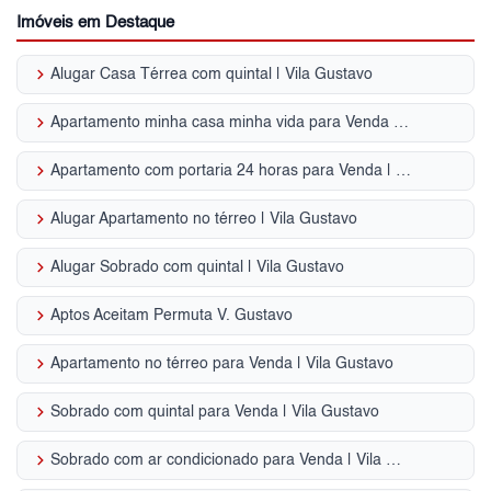
Imóveis em Destaque
keyboard_arrow_right
Alugar Casa Térrea com quintal | Vila Gustavo
keyboard_arrow_right
Apartamento minha casa minha vida para Venda | Vila Gustavo
keyboard_arrow_right
Apartamento com portaria 24 horas para Venda | Vila Gustavo
keyboard_arrow_right
Alugar Apartamento no térreo | Vila Gustavo
keyboard_arrow_right
Alugar Sobrado com quintal | Vila Gustavo
keyboard_arrow_right
Aptos Aceitam Permuta V. Gustavo
keyboard_arrow_right
Apartamento no térreo para Venda | Vila Gustavo
keyboard_arrow_right
Sobrado com quintal para Venda | Vila Gustavo
keyboard_arrow_right
Sobrado com ar condicionado para Venda | Vila Gustavo