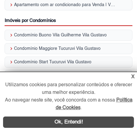
keyboard_arrow_right
Apartamento com ar condicionado para Venda | Vila Gustavo
Imóveis por Condomínios
keyboard_arrow_right
Condomínio Buono Vila Guilherme Vila Gustavo
keyboard_arrow_right
Condomínio Maggiore Tucuruvi Vila Gustavo
keyboard_arrow_right
Condomínio Start Tucuruvi Vila Gustavo
keyboard_arrow_right
Condomínio Neo Vila Gustavo Vila Gustavo
X
Utilizamos cookies para personalizar conteúdos e oferecer
keyboard_arrow_right
Condomínio Buono Prime Vila Gustavo
uma melhor experiência.
Ao navegar neste site, você concorda com a nossa
Política
keyboard_arrow_right
Condomínio Tatil Tucuruvi Vila Gustavo
de Cookies
.
keyboard_arrow_right
Condomínio Barão do Rio Doce Vila Gustavo
Ok, Entendi!
keyboard_arrow_right
Condomínio Vivence Station Vila Gustavo