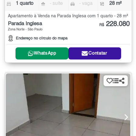
1 quarto
- suíte
- vaga
28 m²
Apartamento à Venda na Parada Inglesa com 1 quarto - 28 m²
228.080
Parada Inglesa
R$
Zona Norte - São Paulo
Endereço no círculo do mapa
WhatsApp
Contatar