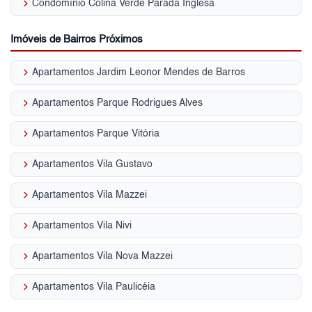
keyboard_arrow_right
Condomínio Colina Verde Parada Inglesa
Imóveis de Bairros Próximos
keyboard_arrow_right
Apartamentos Jardim Leonor Mendes de Barros
keyboard_arrow_right
Apartamentos Parque Rodrigues Alves
keyboard_arrow_right
Apartamentos Parque Vitória
keyboard_arrow_right
Apartamentos Vila Gustavo
keyboard_arrow_right
Apartamentos Vila Mazzei
keyboard_arrow_right
Apartamentos Vila Nivi
keyboard_arrow_right
Apartamentos Vila Nova Mazzei
keyboard_arrow_right
Apartamentos Vila Paulicéia