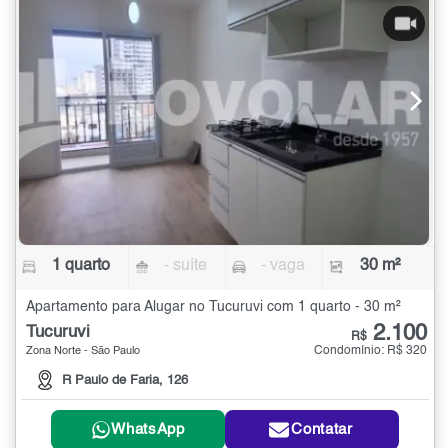
1 quarto
- suíte
- vaga
30 m²
Apartamento para Alugar no Tucuruvi com 1 quarto - 30 m²
2.100
Tucuruvi
R$
Condomínio: R$ 320
Zona Norte - São Paulo
R Paulo de Faria, 126
WhatsApp
Contatar