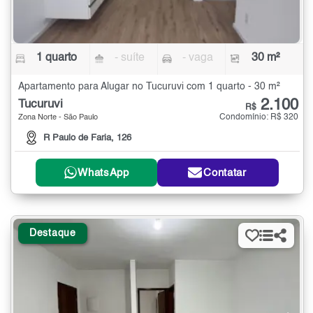
1 quarto
- suíte
- vaga
30 m²
Apartamento para Alugar no Tucuruvi com 1 quarto - 30 m²
2.100
Tucuruvi
R$
Condomínio: R$ 320
Zona Norte - São Paulo
R Paulo de Faria, 126
WhatsApp
Contatar
Destaque