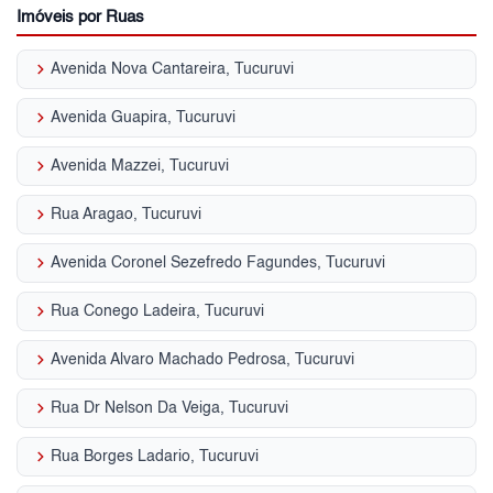
Imóveis por Ruas
keyboard_arrow_right
Avenida Nova Cantareira, Tucuruvi
keyboard_arrow_right
Avenida Guapira, Tucuruvi
keyboard_arrow_right
Avenida Mazzei, Tucuruvi
keyboard_arrow_right
Rua Aragao, Tucuruvi
keyboard_arrow_right
Avenida Coronel Sezefredo Fagundes, Tucuruvi
keyboard_arrow_right
Rua Conego Ladeira, Tucuruvi
keyboard_arrow_right
Avenida Alvaro Machado Pedrosa, Tucuruvi
keyboard_arrow_right
Rua Dr Nelson Da Veiga, Tucuruvi
keyboard_arrow_right
Rua Borges Ladario, Tucuruvi