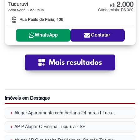
2.000
Tucuruvi
R$
Condomínio: R$ 320
Zona Norte - São Paulo
Rua Paulo de Faria, 126
WhatsApp
Contatar
Imóveis em Destaque
keyboard_arrow_right
Alugar Apartamento com portaria 24 horas | Tucuruvi
keyboard_arrow_right
AP P Alugar C Piscina Tucuruvi - SP