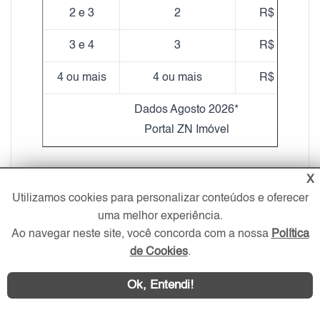
2 e 3
2
R$ 24,76
3 e 4
3
R$ 24,30
4 ou mais
4 ou mais
R$ 20,48
Dados Agosto 2026*
Portal ZN Imóvel
X
*Fonte de pesquisa:
O Portal utiliza seu próprio
Utilizamos cookies para personalizar conteúdos e oferecer
banco de dados de anúncios para calcular a média
uma melhor experiência.
de preços apresentada na tabela. A análise
Ao navegar neste site, você concorda com a nossa
Política
considera imóveis com as mesmas características
de Cookies
.
em relação ao bairro, número de dormitórios e
vagas. No entanto, os valores podem variar devido
Ok, Entendi!
a outros fatores, como padrão de acabamento,
mobília, decoração, localização exata, idade do