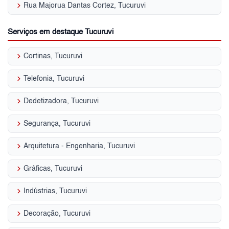
keyboard_arrow_right
Rua Majorua Dantas Cortez, Tucuruvi
Serviços em destaque Tucuruvi
keyboard_arrow_right
Cortinas, Tucuruvi
keyboard_arrow_right
Telefonia, Tucuruvi
keyboard_arrow_right
Dedetizadora, Tucuruvi
keyboard_arrow_right
Segurança, Tucuruvi
keyboard_arrow_right
Arquitetura - Engenharia, Tucuruvi
keyboard_arrow_right
Gráficas, Tucuruvi
keyboard_arrow_right
Indústrias, Tucuruvi
keyboard_arrow_right
Decoração, Tucuruvi