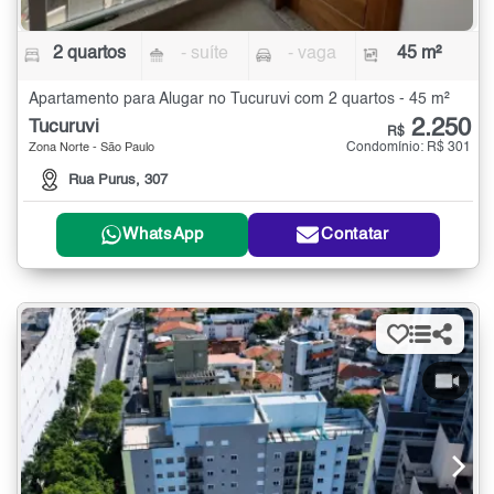
2 quartos
- suíte
- vaga
45 m²
Apartamento para Alugar no Tucuruvi com 2 quartos - 45 m²
2.250
Tucuruvi
R$
Condomínio: R$ 301
Zona Norte - São Paulo
Rua Purus, 307
WhatsApp
Contatar