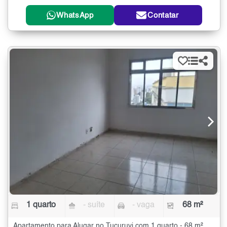
WhatsApp
Contatar
1 quarto
- suíte
- vaga
68 m²
Apartamento para Alugar no Tucuruvi com 1 quarto - 68 m²