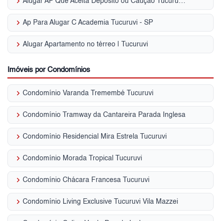
keyboard_arrow_right
Alugar AP Que Aceita Depósito ou Caução Tucuruvi - SP
keyboard_arrow_right
Ap Para Alugar C Academia Tucuruvi - SP
keyboard_arrow_right
Alugar Apartamento no térreo | Tucuruvi
Imóveis por Condomínios
keyboard_arrow_right
Condomínio Varanda Tremembé Tucuruvi
keyboard_arrow_right
Condomínio Tramway da Cantareira Parada Inglesa
keyboard_arrow_right
Condomínio Residencial Mira Estrela Tucuruvi
keyboard_arrow_right
Condomínio Morada Tropical Tucuruvi
keyboard_arrow_right
Condomínio Chácara Francesa Tucuruvi
keyboard_arrow_right
Condomínio Living Exclusive Tucuruvi Vila Mazzei