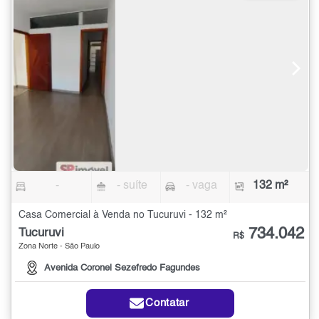
-
- suíte
- vaga
132 m²
Casa Comercial à Venda no Tucuruvi - 132 m²
734.042
Tucuruvi
R$
Zona Norte - São Paulo
Avenida Coronel Sezefredo Fagundes
Contatar