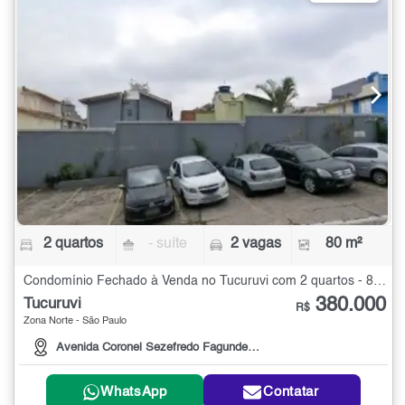
2 quartos
- suíte
2 vagas
80 m²
Condomínio Fechado à Venda no Tucuruvi com 2 quartos - 80 m²
380.000
Tucuruvi
R$
Zona Norte - São Paulo
Avenida Coronel Sezefredo Fagundes, 4234
WhatsApp
Contatar