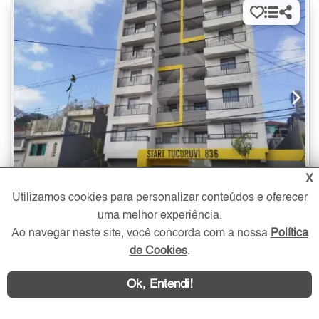
X
Utilizamos cookies para personalizar conteúdos e oferecer
2 quartos
- suíte
- vaga
40 m²
uma melhor experiência.
Ao navegar neste site, você concorda com a nossa
Política
Apartamento à Venda na Vila Gustavo com 2 quartos - 40 m²
de Cookies
.
350.000
Vila Gustavo
R$
Zona Norte - São Paulo
Ok, Entendi!
Endereço no círculo do mapa