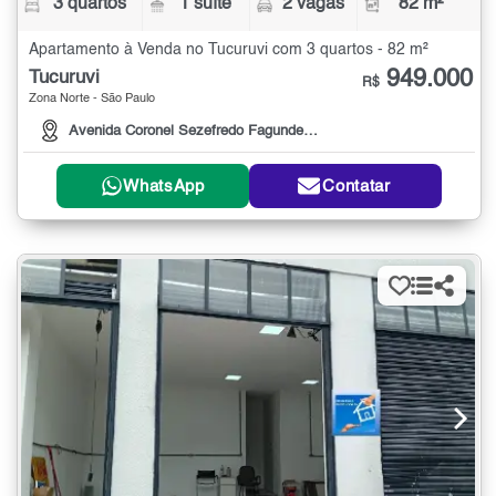
3 quartos
1 suíte
2 vagas
82 m²
Apartamento à Venda no Tucuruvi com 3 quartos - 82 m²
949.000
Tucuruvi
R$
Zona Norte - São Paulo
Avenida Coronel Sezefredo Fagundes, 655
WhatsApp
Contatar