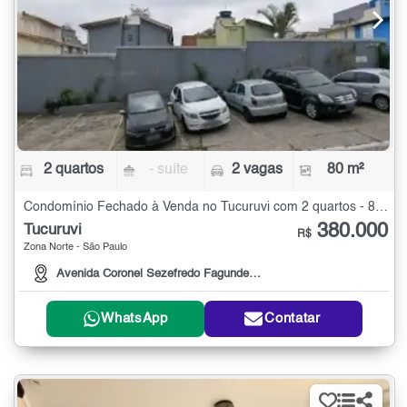
2 quartos
- suíte
2 vagas
80 m²
Condomínio Fechado à Venda no Tucuruvi com 2 quartos - 80 m²
380.000
Tucuruvi
R$
Zona Norte - São Paulo
Avenida Coronel Sezefredo Fagundes, 4234
WhatsApp
Contatar