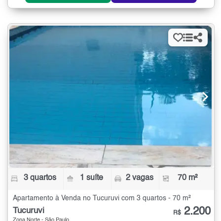
3 quartos
1 suíte
2 vagas
70 m²
Apartamento à Venda no Tucuruvi com 3 quartos - 70 m²
2.200
Tucuruvi
R$
Zona Norte - São Paulo