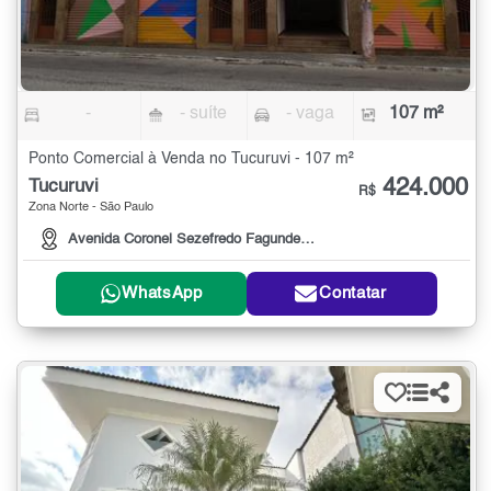
-
- suíte
- vaga
107 m²
Ponto Comercial à Venda no Tucuruvi - 107 m²
424.000
Tucuruvi
R$
Zona Norte - São Paulo
Avenida Coronel Sezefredo Fagundes, 1951
WhatsApp
Contatar