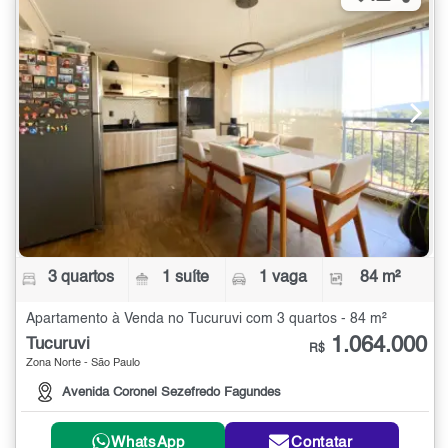
3 quartos
1 suíte
1 vaga
84 m²
Apartamento à Venda no Tucuruvi com 3 quartos - 84 m²
1.064.000
Tucuruvi
R$
Zona Norte - São Paulo
Avenida Coronel Sezefredo Fagundes
WhatsApp
Contatar