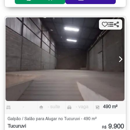
-
- suíte
- vaga
490 m²
Galpão / Salão para Alugar no Tucuruvi - 490 m²
9.900
Tucuruvi
R$