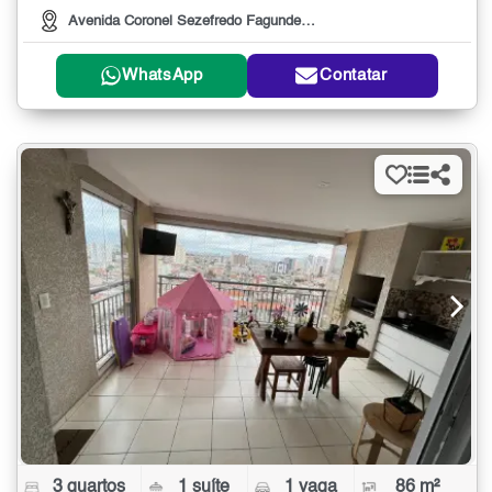
Avenida Coronel Sezefredo Fagundes, 665
WhatsApp
Contatar
3 quartos
1 suíte
1 vaga
86 m²