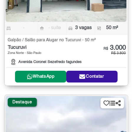
-
- suíte
3 vagas
50 m²
Galpão / Salão para Alugar no Tucuruvi - 50 m²
3.000
Tucuruvi
R$
Zona Norte - São Paulo
R$ 3.800
Avenida Coronel Sezefredo fagundes
WhatsApp
Contatar
Destaque