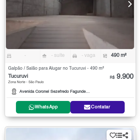
-
- suíte
- vaga
490 m²
Galpão / Salão para Alugar no Tucuruvi - 490 m²
9.900
Tucuruvi
R$
Zona Norte - São Paulo
Avenida Coronel Sezefredo Fagundes, 5419
WhatsApp
Contatar