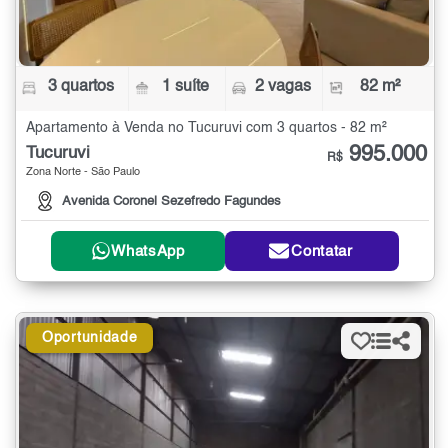
3 quartos
1 suíte
2 vagas
82 m²
Apartamento à Venda no Tucuruvi com 3 quartos - 82 m²
995.000
Tucuruvi
R$
Zona Norte - São Paulo
Avenida Coronel Sezefredo Fagundes
WhatsApp
Contatar
Oportunidade