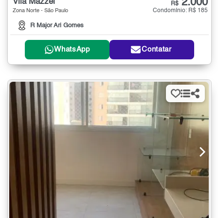
2.000
Vila Mazzei
R$
Condomínio: R$ 185
Zona Norte - São Paulo
R Major Ari Gomes
WhatsApp
Contatar