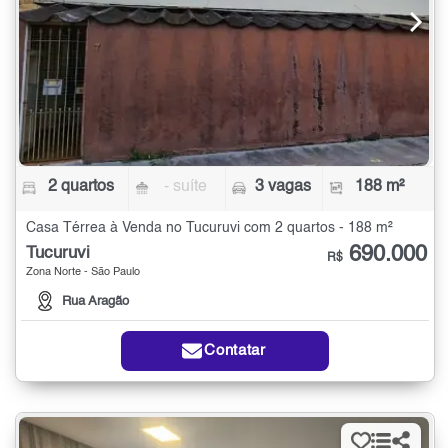
2 quartos
- suíte
3 vagas
188 m²
Casa Térrea à Venda no Tucuruvi com 2 quartos - 188 m²
690.000
Tucuruvi
R$
Zona Norte - São Paulo
Rua Aragão
Contatar