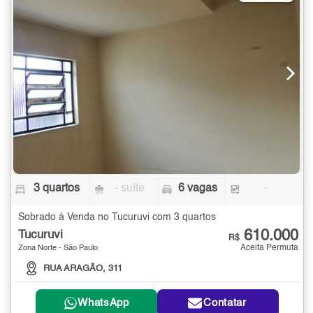
3 quartos
- suíte
6 vagas
-
Sobrado à Venda no Tucuruvi com 3 quartos
610.000
Tucuruvi
R$
Aceita Permuta
Zona Norte - São Paulo
RUA ARAGÃO, 311
WhatsApp
Contatar