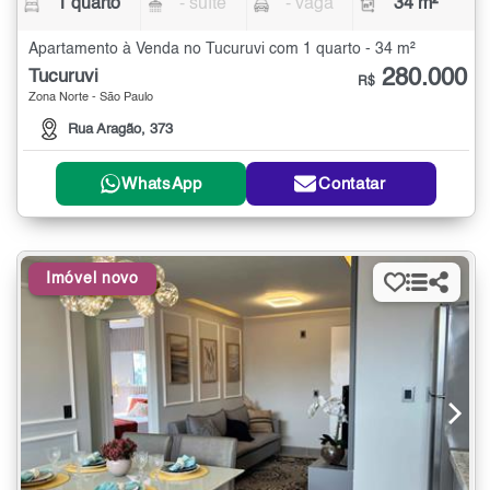
1 quarto
- suíte
- vaga
34 m²
Apartamento à Venda no Tucuruvi com 1 quarto - 34 m²
280.000
Tucuruvi
R$
Zona Norte - São Paulo
Rua Aragão, 373
WhatsApp
Contatar
Imóvel novo