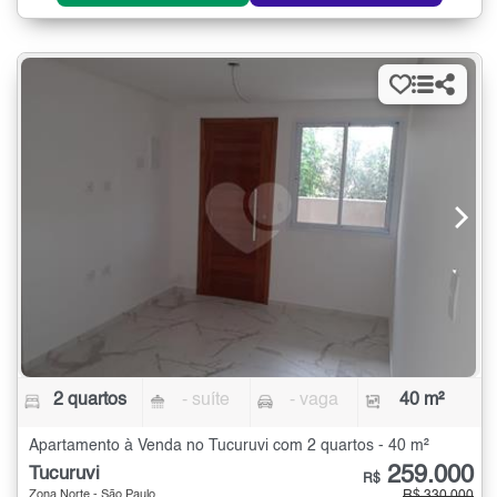
2 quartos
- suíte
- vaga
40 m²
Apartamento à Venda no Tucuruvi com 2 quartos - 40 m²
259.000
Tucuruvi
R$
Zona Norte - São Paulo
R$ 330.000