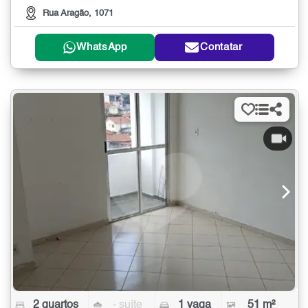
Rua Aragão, 1071
WhatsApp
Contatar
2 quartos
- suíte
1 vaga
51 m²