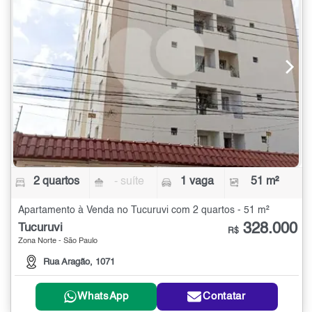
2 quartos
- suíte
1 vaga
51 m²
Apartamento à Venda no Tucuruvi com 2 quartos - 51 m²
328.000
Tucuruvi
R$
Zona Norte - São Paulo
Rua Aragão, 1071
WhatsApp
Contatar