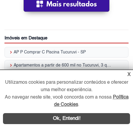
Imóveis em Destaque
keyboard_arrow_right
AP P Comprar C Piscina Tucuruvi - SP
keyboard_arrow_right
Apartamentos a partir de 600 mil no Tucuruvi, 3 quartos, Zona Norte, SP
X
keyboard_arrow_right
Aluguel Aptos Próx. ao Metrô Tucuruvi, ZN
Utilizamos cookies para personalizar conteúdos e oferecer
uma melhor experiência.
keyboard_arrow_right
Casas Próx. Metrô Tucuruvi, ZN p/ Venda
Ao navegar neste site, você concorda com a nossa
Política
keyboard_arrow_right
de Cookies
.
AP P Alugar C Piscina Tucuruvi - SP
keyboard_arrow_right
Apartamento no térreo para Venda | Tucuruvi
Ok, Entendi!
keyboard_arrow_right
Ap Para Venda C Academia Turucuvi - SP