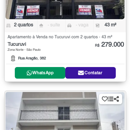
2 quartos
- suíte
- vaga
43 m²
Apartamento à Venda no Tucuruvi com 2 quartos - 43 m²
279.000
Tucuruvi
R$
Zona Norte - São Paulo
Rua Aragão, 382
WhatsApp
Contatar