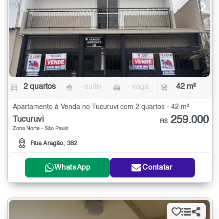
2 quartos
- suíte
- vaga
42 m²
Apartamento à Venda no Tucuruvi com 2 quartos - 42 m²
259.000
Tucuruvi
R$
Zona Norte - São Paulo
Rua Aragão, 382
WhatsApp
Contatar