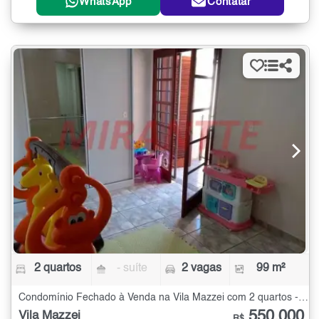
WhatsApp
Contatar
2 quartos
- suíte
2 vagas
99 m²
Condomínio Fechado à Venda na Vila Mazzei com 2 quartos - 99 m²
550.000
Vila Mazzei