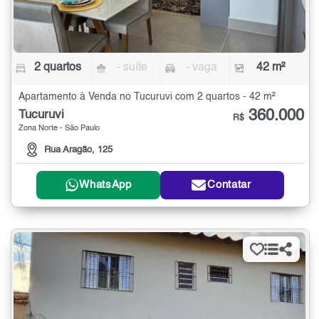
2 quartos
- suíte
- vaga
42 m²
Apartamento à Venda no Tucuruvi com 2 quartos - 42 m²
360.000
Tucuruvi
R$
Zona Norte - São Paulo
Rua Aragão, 125
WhatsApp
Contatar