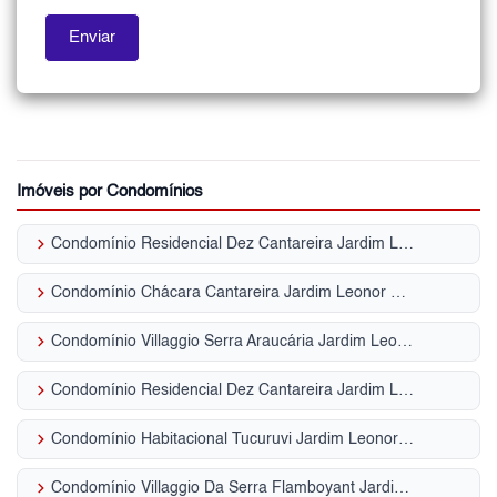
Imóveis por Condomínios
keyboard_arrow_right
Condomínio Residencial Dez Cantareira Jardim Leonor Mendes de Barros
keyboard_arrow_right
Condomínio Chácara Cantareira Jardim Leonor Mendes de Barros
keyboard_arrow_right
Condomínio Villaggio Serra Araucária Jardim Leonor Mendes de Barros
keyboard_arrow_right
Condomínio Residencial Dez Cantareira Jardim Leonor Mendes de Barros
keyboard_arrow_right
Condomínio Habitacional Tucuruvi Jardim Leonor Mendes de Barros
keyboard_arrow_right
Condomínio Villaggio Da Serra Flamboyant Jardim Leonor Mendes de Barros