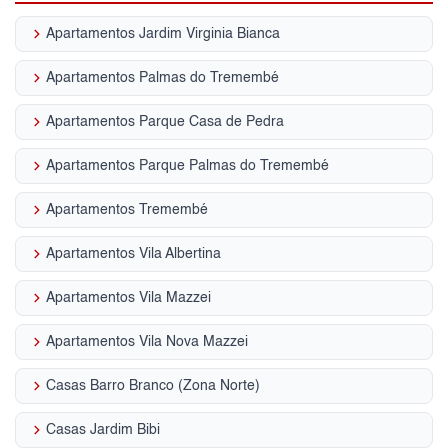
keyboard_arrow_right
Apartamentos Jardim Virginia Bianca
keyboard_arrow_right
Apartamentos Palmas do Tremembé
keyboard_arrow_right
Apartamentos Parque Casa de Pedra
keyboard_arrow_right
Apartamentos Parque Palmas do Tremembé
keyboard_arrow_right
Apartamentos Tremembé
keyboard_arrow_right
Apartamentos Vila Albertina
keyboard_arrow_right
Apartamentos Vila Mazzei
keyboard_arrow_right
Apartamentos Vila Nova Mazzei
keyboard_arrow_right
Casas Barro Branco (Zona Norte)
keyboard_arrow_right
Casas Jardim Bibi