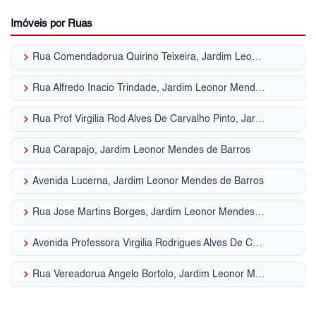
Imóveis por Ruas
keyboard_arrow_right
Rua Comendadorua Quirino Teixeira, Jardim Leonor Mendes de Barros
keyboard_arrow_right
Rua Alfredo Inacio Trindade, Jardim Leonor Mendes de Barros
keyboard_arrow_right
Rua Prof Virgilia Rod Alves De Carvalho Pinto, Jardim Leonor Mendes de Barros
keyboard_arrow_right
Rua Carapajo, Jardim Leonor Mendes de Barros
keyboard_arrow_right
Avenida Lucerna, Jardim Leonor Mendes de Barros
keyboard_arrow_right
Rua Jose Martins Borges, Jardim Leonor Mendes de Barros
keyboard_arrow_right
Avenida Professora Virgilia Rodrigues Alves De Car, Jardim Leonor Mendes de Barros
keyboard_arrow_right
Rua Vereadorua Angelo Bortolo, Jardim Leonor Mendes de Barros