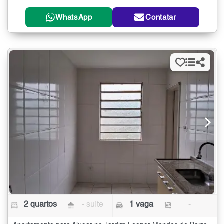
WhatsApp
Contatar
2 quartos
- suíte
1 vaga
-