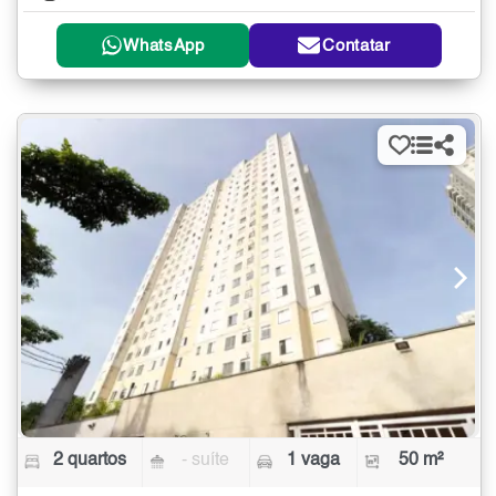
WhatsApp
Contatar
2 quartos
- suíte
1 vaga
50 m²