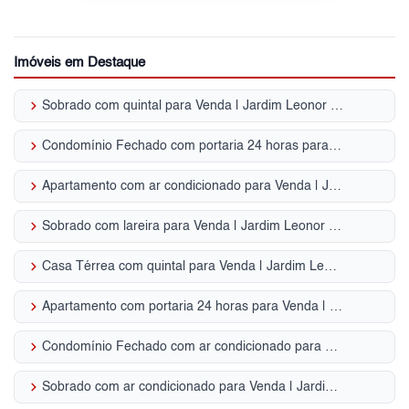
Imóveis em Destaque
keyboard_arrow_right
Sobrado com quintal para Venda | Jardim Leonor Mendes de Barros
keyboard_arrow_right
Condomínio Fechado com portaria 24 horas para Venda | Jardim Leonor Mendes de Barros
keyboard_arrow_right
Apartamento com ar condicionado para Venda | Jardim Leonor Mendes de Barros
keyboard_arrow_right
Sobrado com lareira para Venda | Jardim Leonor Mendes de Barros
keyboard_arrow_right
Casa Térrea com quintal para Venda | Jardim Leonor Mendes de Barros
keyboard_arrow_right
Apartamento com portaria 24 horas para Venda | Jardim Leonor Mendes de Barros
keyboard_arrow_right
Condomínio Fechado com ar condicionado para Venda | Jardim Leonor Mendes de Barros
keyboard_arrow_right
Sobrado com ar condicionado para Venda | Jardim Leonor Mendes de Barros