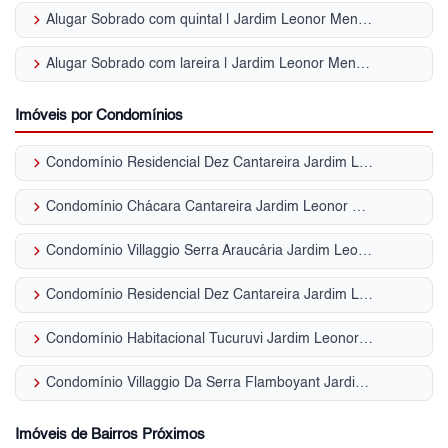
keyboard_arrow_right
Alugar Sobrado com quintal | Jardim Leonor Mendes de Barros
keyboard_arrow_right
Alugar Sobrado com lareira | Jardim Leonor Mendes de Barros
Imóveis por Condomínios
keyboard_arrow_right
Condomínio Residencial Dez Cantareira Jardim Leonor Mendes de Barros
keyboard_arrow_right
Condomínio Chácara Cantareira Jardim Leonor Mendes de Barros
keyboard_arrow_right
Condomínio Villaggio Serra Araucária Jardim Leonor Mendes de Barros
keyboard_arrow_right
Condomínio Residencial Dez Cantareira Jardim Leonor Mendes de Barros
keyboard_arrow_right
Condomínio Habitacional Tucuruvi Jardim Leonor Mendes de Barros
keyboard_arrow_right
Condomínio Villaggio Da Serra Flamboyant Jardim Leonor Mendes de Barros
Imóveis de Bairros Próximos