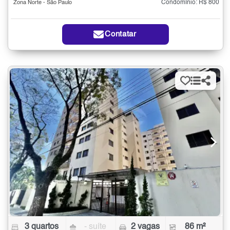
Condomínio: R$ 800
Zona Norte - São Paulo
Contatar
3 quartos
- suíte
2 vagas
86 m²