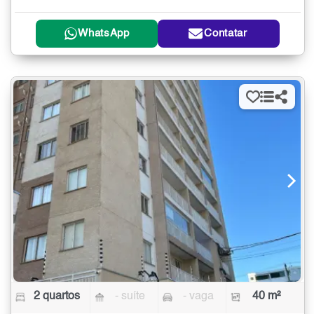
WhatsApp
Contatar
2 quartos
- suíte
- vaga
40 m²