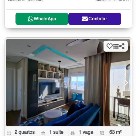
Condomínio: R$ 500
Zona Norte - São Paulo
WhatsApp
Contatar
2 quartos
1 suíte
1 vaga
63 m²