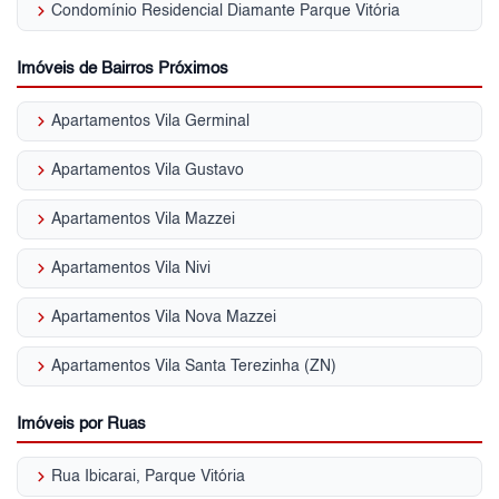
keyboard_arrow_right
Condomínio Residencial Diamante Parque Vitória
Imóveis de Bairros Próximos
keyboard_arrow_right
Apartamentos Vila Germinal
keyboard_arrow_right
Apartamentos Vila Gustavo
keyboard_arrow_right
Apartamentos Vila Mazzei
keyboard_arrow_right
Apartamentos Vila Nivi
keyboard_arrow_right
Apartamentos Vila Nova Mazzei
keyboard_arrow_right
Apartamentos Vila Santa Terezinha (ZN)
Imóveis por Ruas
keyboard_arrow_right
Rua Ibicarai, Parque Vitória