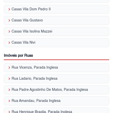
keyboard_arrow_right
Casas Vila Dom Pedro II
keyboard_arrow_right
Casas Vila Gustavo
keyboard_arrow_right
Casas Vila Isolina Mazzei
keyboard_arrow_right
Casas Vila Nivi
Imóveis por Ruas
keyboard_arrow_right
Rua Vicenza, Parada Inglesa
keyboard_arrow_right
Rua Ladario, Parada Inglesa
keyboard_arrow_right
Rua Padre Agostinho De Matos, Parada Inglesa
keyboard_arrow_right
Rua Amandau, Parada Inglesa
keyboard_arrow_right
Rua Henrique Braglia, Parada Inglesa