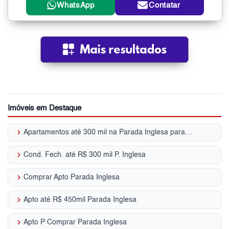
WhatsApp
Contatar
Imóveis em Destaque
keyboard_arrow_right
Apartamentos até 300 mil na Parada Inglesa para Venda, Zona Norte, SP
keyboard_arrow_right
Cond. Fech. até R$ 300 mil P. Inglesa
keyboard_arrow_right
Comprar Apto Parada Inglesa
keyboard_arrow_right
Apto até R$ 450mil Parada Inglesa
keyboard_arrow_right
Apto P Comprar Parada Inglesa