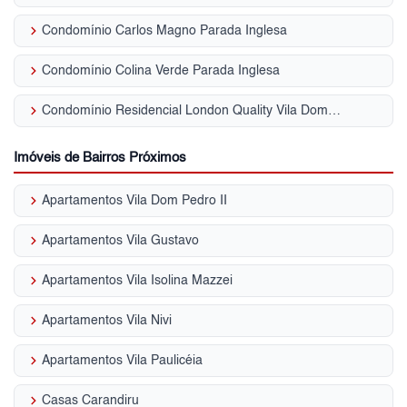
keyboard_arrow_right
Condomínio Carlos Magno Parada Inglesa
keyboard_arrow_right
Condomínio Colina Verde Parada Inglesa
keyboard_arrow_right
Condomínio Residencial London Quality Vila Dom Pedro II
Imóveis de Bairros Próximos
keyboard_arrow_right
Apartamentos Vila Dom Pedro II
keyboard_arrow_right
Apartamentos Vila Gustavo
keyboard_arrow_right
Apartamentos Vila Isolina Mazzei
keyboard_arrow_right
Apartamentos Vila Nivi
keyboard_arrow_right
Apartamentos Vila Paulicéia
keyboard_arrow_right
Casas Carandiru