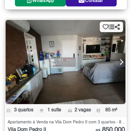
WhatsApp
Contatar
3 quartos
1 suíte
2 vagas
85 m²
Apartamento à Venda na Vila Dom Pedro II com 3 quartos - 85 m²
850.000
Vila Dom Pedro II