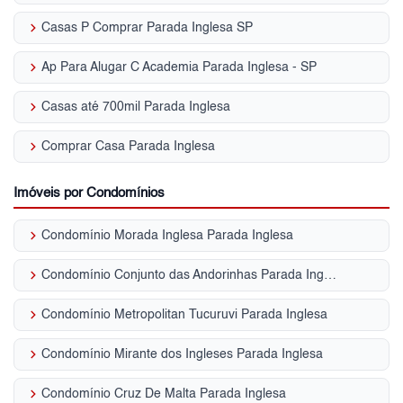
keyboard_arrow_right
Casas P Comprar Parada Inglesa SP
keyboard_arrow_right
Ap Para Alugar C Academia Parada Inglesa - SP
keyboard_arrow_right
Casas até 700mil Parada Inglesa
keyboard_arrow_right
Comprar Casa Parada Inglesa
Imóveis por Condomínios
keyboard_arrow_right
Condomínio Morada Inglesa Parada Inglesa
keyboard_arrow_right
Condomínio Conjunto das Andorinhas Parada Inglesa
keyboard_arrow_right
Condomínio Metropolitan Tucuruvi Parada Inglesa
keyboard_arrow_right
Condomínio Mirante dos Ingleses Parada Inglesa
keyboard_arrow_right
Condomínio Cruz De Malta Parada Inglesa