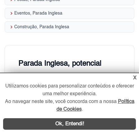
keyboard_arrow_right
Eventos, Parada Inglesa
keyboard_arrow_right
Construção, Parada Inglesa
Parada Inglesa, potencial
passado e futuro
X
Utilizamos cookies para personalizar conteúdos e oferecer
Região cada vez mais valorizada
uma melhor experiência.
Ao navegar neste site, você concorda com a nossa
Política
de Cookies
.
Ok, Entendi!