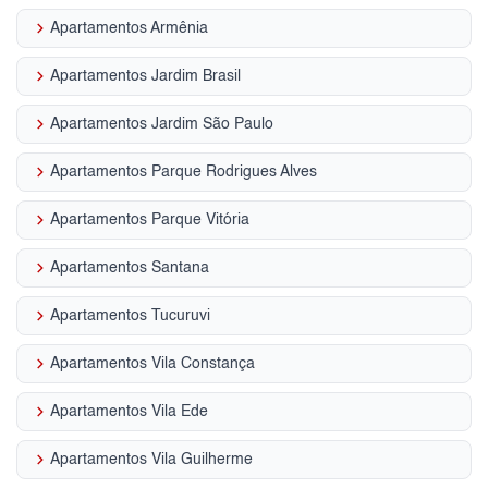
keyboard_arrow_right
Apartamentos Armênia
keyboard_arrow_right
Apartamentos Jardim Brasil
keyboard_arrow_right
Apartamentos Jardim São Paulo
keyboard_arrow_right
Apartamentos Parque Rodrigues Alves
keyboard_arrow_right
Apartamentos Parque Vitória
keyboard_arrow_right
Apartamentos Santana
keyboard_arrow_right
Apartamentos Tucuruvi
keyboard_arrow_right
Apartamentos Vila Constança
keyboard_arrow_right
Apartamentos Vila Ede
keyboard_arrow_right
Apartamentos Vila Guilherme