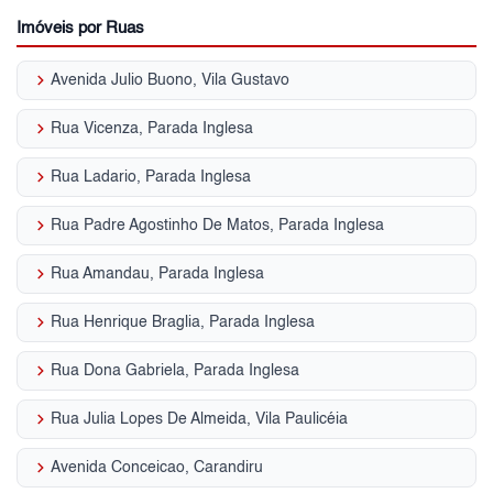
Imóveis por Ruas
keyboard_arrow_right
Avenida Julio Buono, Vila Gustavo
keyboard_arrow_right
Rua Vicenza, Parada Inglesa
keyboard_arrow_right
Rua Ladario, Parada Inglesa
keyboard_arrow_right
Rua Padre Agostinho De Matos, Parada Inglesa
keyboard_arrow_right
Rua Amandau, Parada Inglesa
keyboard_arrow_right
Rua Henrique Braglia, Parada Inglesa
keyboard_arrow_right
Rua Dona Gabriela, Parada Inglesa
keyboard_arrow_right
Rua Julia Lopes De Almeida, Vila Paulicéia
keyboard_arrow_right
Avenida Conceicao, Carandiru