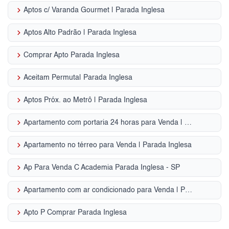
keyboard_arrow_right
Aptos c/ Varanda Gourmet | Parada Inglesa
keyboard_arrow_right
Aptos Alto Padrão | Parada Inglesa
keyboard_arrow_right
Comprar Apto Parada Inglesa
keyboard_arrow_right
Aceitam Permuta| Parada Inglesa
keyboard_arrow_right
Aptos Próx. ao Metrô | Parada Inglesa
keyboard_arrow_right
Apartamento com portaria 24 horas para Venda | Parada Inglesa
keyboard_arrow_right
Apartamento no térreo para Venda | Parada Inglesa
keyboard_arrow_right
Ap Para Venda C Academia Parada Inglesa - SP
keyboard_arrow_right
Apartamento com ar condicionado para Venda | Parada Inglesa
keyboard_arrow_right
Apto P Comprar Parada Inglesa