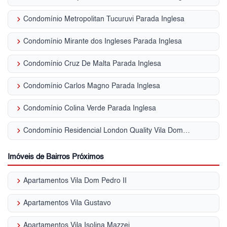
keyboard_arrow_right
Condomínio Metropolitan Tucuruvi Parada Inglesa
keyboard_arrow_right
Condomínio Mirante dos Ingleses Parada Inglesa
keyboard_arrow_right
Condomínio Cruz De Malta Parada Inglesa
keyboard_arrow_right
Condomínio Carlos Magno Parada Inglesa
keyboard_arrow_right
Condomínio Colina Verde Parada Inglesa
keyboard_arrow_right
Condomínio Residencial London Quality Vila Dom Pedro II
Imóveis de Bairros Próximos
keyboard_arrow_right
Apartamentos Vila Dom Pedro II
keyboard_arrow_right
Apartamentos Vila Gustavo
keyboard_arrow_right
Apartamentos Vila Isolina Mazzei