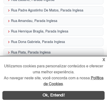
keyboard_arrow_right
Rua Padre Agostinho De Matos, Parada Inglesa
keyboard_arrow_right
Rua Amandau, Parada Inglesa
keyboard_arrow_right
Rua Henrique Braglia, Parada Inglesa
keyboard_arrow_right
Rua Dona Gabriela, Parada Inglesa
keyboard_arrow_right
Rua Piata, Parada Inglesa
X
keyboard_arrow_right
Rua Borges Ladario, Parada Inglesa
Utilizamos cookies para personalizar conteúdos e oferecer
uma melhor experiência.
keyboard_arrow_right
Rua Borges, Parada Inglesa
Ao navegar neste site, você concorda com a nossa
Política
keyboard_arrow_right
Rua Malie Brenner, Parada Inglesa
de Cookies
.
Ok, Entendi!
Serviços em destaque Parada Inglesa