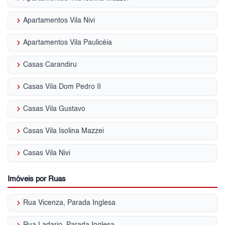
keyboard_arrow_right
Apartamentos Vila Nivi
keyboard_arrow_right
Apartamentos Vila Paulicéia
keyboard_arrow_right
Casas Carandiru
keyboard_arrow_right
Casas Vila Dom Pedro II
keyboard_arrow_right
Casas Vila Gustavo
keyboard_arrow_right
Casas Vila Isolina Mazzei
keyboard_arrow_right
Casas Vila Nivi
Imóveis por Ruas
keyboard_arrow_right
Rua Vicenza, Parada Inglesa
keyboard_arrow_right
Rua Ladario, Parada Inglesa