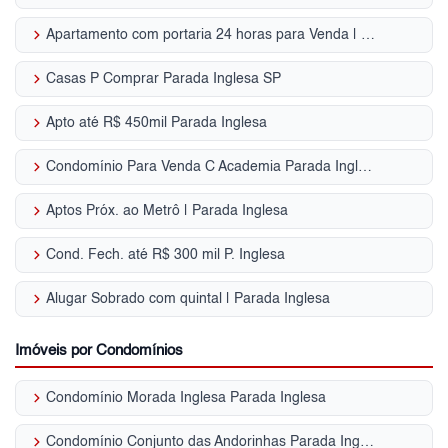
keyboard_arrow_right
Apartamento com portaria 24 horas para Venda | Parada Inglesa
keyboard_arrow_right
Casas P Comprar Parada Inglesa SP
keyboard_arrow_right
Apto até R$ 450mil Parada Inglesa
keyboard_arrow_right
Condomínio Para Venda C Academia Parada Inglesa - SP
keyboard_arrow_right
Aptos Próx. ao Metrô | Parada Inglesa
keyboard_arrow_right
Cond. Fech. até R$ 300 mil P. Inglesa
keyboard_arrow_right
Alugar Sobrado com quintal | Parada Inglesa
Imóveis por Condomínios
keyboard_arrow_right
Condomínio Morada Inglesa Parada Inglesa
keyboard_arrow_right
Condomínio Conjunto das Andorinhas Parada Inglesa