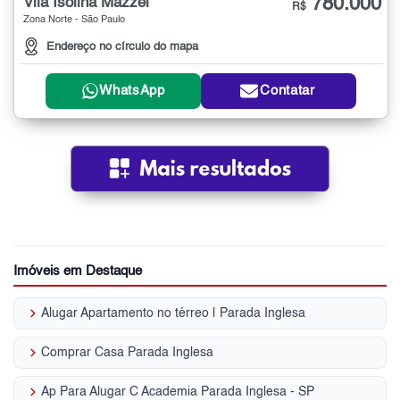
780.000
Vila Isolina Mazzei
R$
Zona Norte - São Paulo
Endereço no círculo do mapa
WhatsApp
Contatar
Imóveis em Destaque
keyboard_arrow_right
Alugar Apartamento no térreo | Parada Inglesa
keyboard_arrow_right
Comprar Casa Parada Inglesa
keyboard_arrow_right
Ap Para Alugar C Academia Parada Inglesa - SP