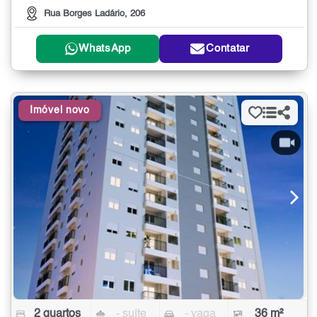
Rua Borges Ladário, 206
WhatsApp
Contatar
Imóvel novo
2 quartos
- suíte
- vaga
36 m²