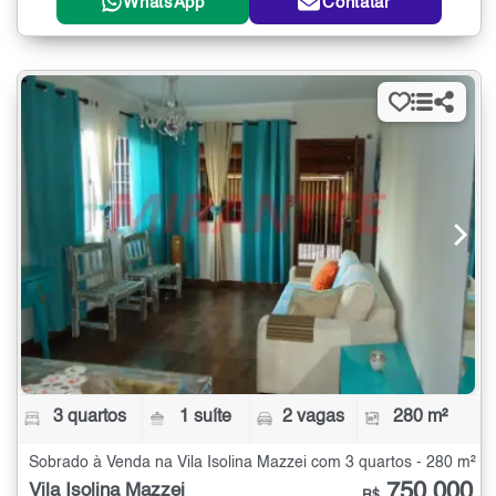
WhatsApp
Contatar
3 quartos
1 suíte
2 vagas
280 m²
Sobrado à Venda na Vila Isolina Mazzei com 3 quartos - 280 m²
750.000
Vila Isolina Mazzei