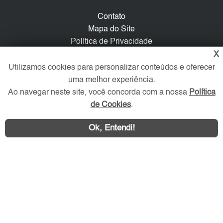
Contato
Mapa do Site
Política de Privacidade
Trabalhe Conosco
X
Utilizamos cookies para personalizar conteúdos e oferecer
Verificada por
uma melhor experiência.
Ao navegar neste site, você concorda com a nossa
Política
de Cookies
.
Redes Sociais
Ok, Entendi!
Área exclusiva aos anunciantes,
acesse sua conta: