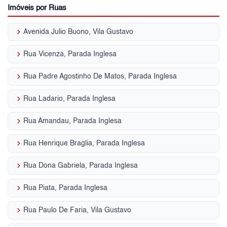
Imóveis por Ruas
keyboard_arrow_right
Avenida Julio Buono, Vila Gustavo
keyboard_arrow_right
Rua Vicenza, Parada Inglesa
keyboard_arrow_right
Rua Padre Agostinho De Matos, Parada Inglesa
keyboard_arrow_right
Rua Ladario, Parada Inglesa
keyboard_arrow_right
Rua Amandau, Parada Inglesa
keyboard_arrow_right
Rua Henrique Braglia, Parada Inglesa
keyboard_arrow_right
Rua Dona Gabriela, Parada Inglesa
keyboard_arrow_right
Rua Piata, Parada Inglesa
keyboard_arrow_right
Rua Paulo De Faria, Vila Gustavo