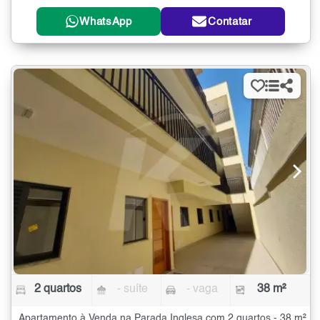
WhatsApp
Contatar
2 quartos
- suíte
- vaga
38 m²
Apartamento à Venda na Parada Inglesa com 2 quartos - 38 m²