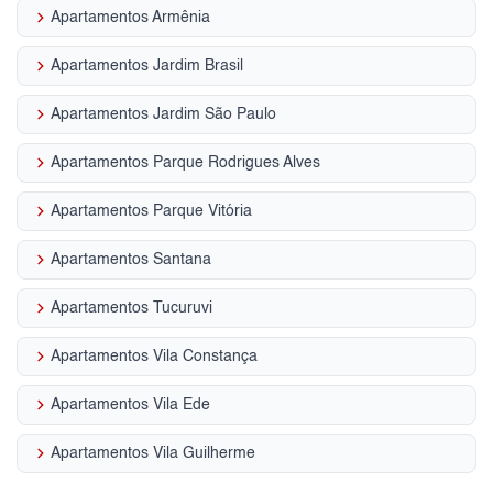
keyboard_arrow_right
Apartamentos Armênia
keyboard_arrow_right
Apartamentos Jardim Brasil
keyboard_arrow_right
Apartamentos Jardim São Paulo
keyboard_arrow_right
Apartamentos Parque Rodrigues Alves
keyboard_arrow_right
Apartamentos Parque Vitória
keyboard_arrow_right
Apartamentos Santana
keyboard_arrow_right
Apartamentos Tucuruvi
keyboard_arrow_right
Apartamentos Vila Constança
keyboard_arrow_right
Apartamentos Vila Ede
keyboard_arrow_right
Apartamentos Vila Guilherme