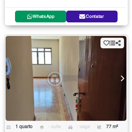
WhatsApp
Contatar
1 quarto
- suíte
- vaga
77 m²