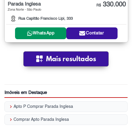
330.000
Parada Inglesa
R$
Zona Norte - São Paulo
Rua Capitão Francisco Lipi, 333
WhatsApp
Contatar
Imóveis em Destaque
keyboard_arrow_right
Apto P Comprar Parada Inglesa
keyboard_arrow_right
Comprar Apto Parada Inglesa