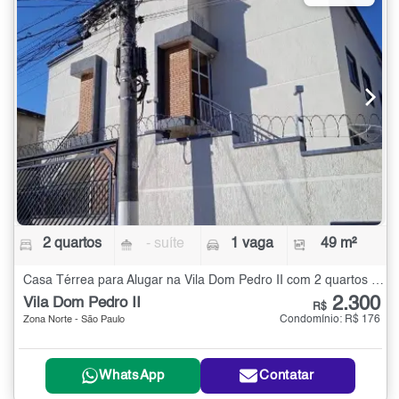
2 quartos
- suíte
1 vaga
49 m²
Casa Térrea para Alugar na Vila Dom Pedro II com 2 quartos - 49 m²
2.300
Vila Dom Pedro II
R$
Condomínio: R$ 176
Zona Norte - São Paulo
WhatsApp
Contatar