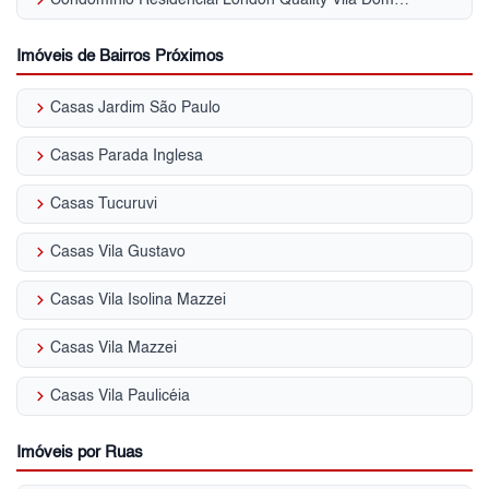
Imóveis de Bairros Próximos
keyboard_arrow_right
Casas Jardim São Paulo
keyboard_arrow_right
Casas Parada Inglesa
keyboard_arrow_right
Casas Tucuruvi
keyboard_arrow_right
Casas Vila Gustavo
keyboard_arrow_right
Casas Vila Isolina Mazzei
keyboard_arrow_right
Casas Vila Mazzei
keyboard_arrow_right
Casas Vila Paulicéia
Imóveis por Ruas