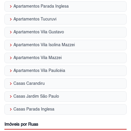
keyboard_arrow_right
Apartamentos Parada Inglesa
keyboard_arrow_right
Apartamentos Tucuruvi
keyboard_arrow_right
Apartamentos Vila Gustavo
keyboard_arrow_right
Apartamentos Vila Isolina Mazzei
keyboard_arrow_right
Apartamentos Vila Mazzei
keyboard_arrow_right
Apartamentos Vila Paulicéia
keyboard_arrow_right
Casas Carandiru
keyboard_arrow_right
Casas Jardim São Paulo
keyboard_arrow_right
Casas Parada Inglesa
Imóveis por Ruas