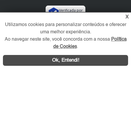
Verificada por
X
Utilizamos cookies para personalizar conteúdos e oferecer
Redes Sociais
uma melhor experiência.
Ao navegar neste site, você concorda com a nossa
Política
de Cookies
.
Ok, Entendi!
Área exclusiva aos anunciantes,
acesse sua conta: