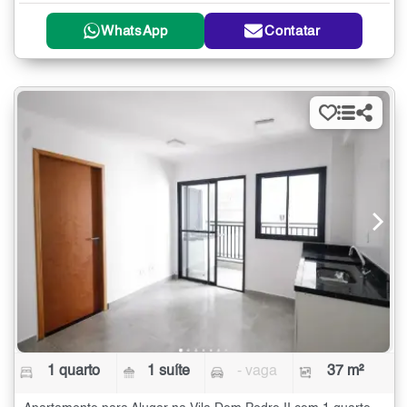
WhatsApp
Contatar
1 quarto
1 suíte
- vaga
37 m²