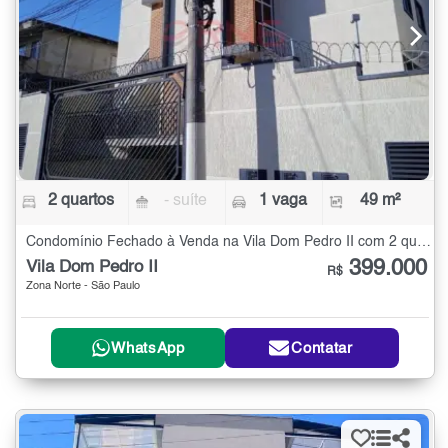
2 quartos
- suíte
1 vaga
49 m²
Condomínio Fechado à Venda na Vila Dom Pedro II com 2 quartos - 49 m²
399.000
Vila Dom Pedro II
R$
Zona Norte - São Paulo
WhatsApp
Contatar