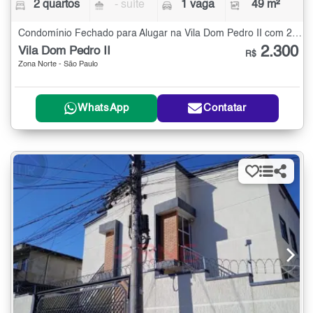
2 quartos
- suíte
1 vaga
49 m²
Condomínio Fechado para Alugar na Vila Dom Pedro II com 2 quartos - 49 m²
2.300
Vila Dom Pedro II
R$
Zona Norte - São Paulo
WhatsApp
Contatar