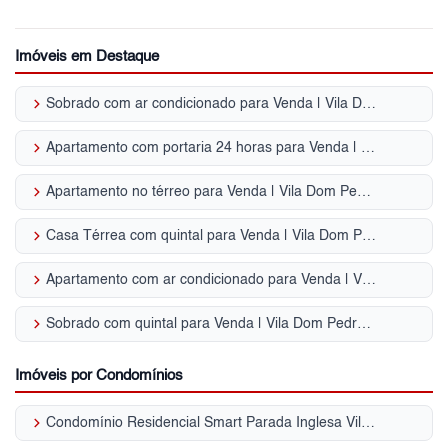
Imóveis em Destaque
keyboard_arrow_right
Sobrado com ar condicionado para Venda | Vila Dom Pedro II
keyboard_arrow_right
Apartamento com portaria 24 horas para Venda | Vila Dom Pedro II
keyboard_arrow_right
Apartamento no térreo para Venda | Vila Dom Pedro II
keyboard_arrow_right
Casa Térrea com quintal para Venda | Vila Dom Pedro II
keyboard_arrow_right
Apartamento com ar condicionado para Venda | Vila Dom Pedro II
keyboard_arrow_right
Sobrado com quintal para Venda | Vila Dom Pedro II
Imóveis por Condomínios
keyboard_arrow_right
Condomínio Residencial Smart Parada Inglesa Vila Dom Pedro II