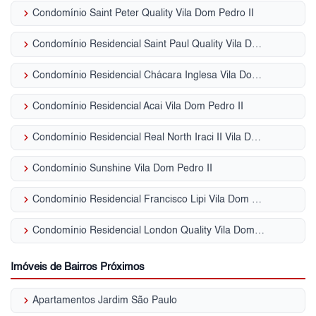
keyboard_arrow_right
Condomínio Saint Peter Quality Vila Dom Pedro II
keyboard_arrow_right
Condomínio Residencial Saint Paul Quality Vila Dom Pedro II
keyboard_arrow_right
Condomínio Residencial Chácara Inglesa Vila Dom Pedro II
keyboard_arrow_right
Condomínio Residencial Acai Vila Dom Pedro II
keyboard_arrow_right
Condomínio Residencial Real North Iraci II Vila Dom Pedro II
keyboard_arrow_right
Condomínio Sunshine Vila Dom Pedro II
keyboard_arrow_right
Condomínio Residencial Francisco Lipi Vila Dom Pedro II
keyboard_arrow_right
Condomínio Residencial London Quality Vila Dom Pedro II
Imóveis de Bairros Próximos
keyboard_arrow_right
Apartamentos Jardim São Paulo