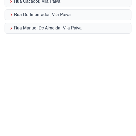
keyboard_arrow_right
Rua Cacador, Vila Paiva
keyboard_arrow_right
Rua Do Imperador, Vila Paiva
keyboard_arrow_right
Rua Manuel De Almeida, Vila Paiva