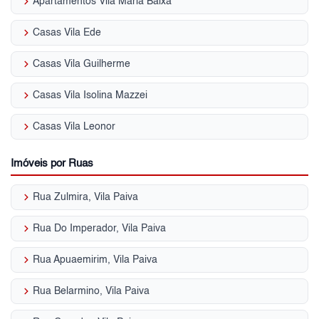
keyboard_arrow_right
Apartamentos Vila Maria Baixa
keyboard_arrow_right
Casas Vila Ede
keyboard_arrow_right
Casas Vila Guilherme
keyboard_arrow_right
Casas Vila Isolina Mazzei
keyboard_arrow_right
Casas Vila Leonor
Imóveis por Ruas
keyboard_arrow_right
Rua Zulmira, Vila Paiva
keyboard_arrow_right
Rua Do Imperador, Vila Paiva
keyboard_arrow_right
Rua Apuaemirim, Vila Paiva
keyboard_arrow_right
Rua Belarmino, Vila Paiva