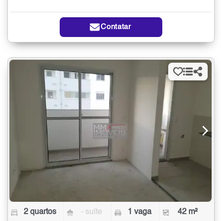
Contatar
2 quartos
- suíte
1 vaga
42 m²