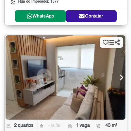
Rua do Imperador, 1577
WhatsApp
Contatar
2 quartos
- suíte
1 vaga
43 m²