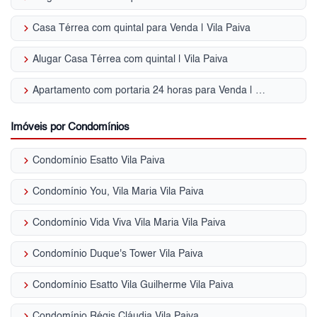
keyboard_arrow_right
Casa Térrea com quintal para Venda | Vila Paiva
keyboard_arrow_right
Alugar Casa Térrea com quintal | Vila Paiva
keyboard_arrow_right
Apartamento com portaria 24 horas para Venda | Vila Paiva
Imóveis por Condomínios
keyboard_arrow_right
Condomínio Esatto Vila Paiva
keyboard_arrow_right
Condomínio You, Vila Maria Vila Paiva
keyboard_arrow_right
Condomínio Vida Viva Vila Maria Vila Paiva
keyboard_arrow_right
Condomínio Duque's Tower Vila Paiva
keyboard_arrow_right
Condomínio Esatto Vila Guilherme Vila Paiva
keyboard_arrow_right
Condomínio Régis Cláudia Vila Paiva