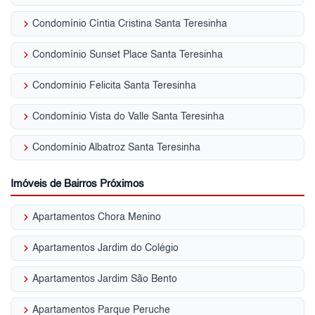
keyboard_arrow_right
Condomínio Cíntia Cristina Santa Teresinha
keyboard_arrow_right
Condomínio Sunset Place Santa Teresinha
keyboard_arrow_right
Condomínio Felicita Santa Teresinha
keyboard_arrow_right
Condomínio Vista do Valle Santa Teresinha
keyboard_arrow_right
Condomínio Albatroz Santa Teresinha
Imóveis de Bairros Próximos
keyboard_arrow_right
Apartamentos Chora Menino
keyboard_arrow_right
Apartamentos Jardim do Colégio
keyboard_arrow_right
Apartamentos Jardim São Bento
keyboard_arrow_right
Apartamentos Parque Peruche