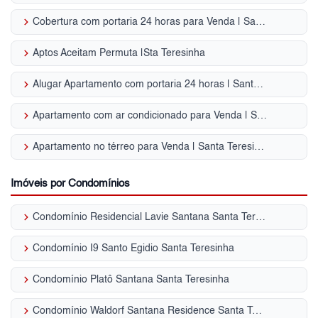
keyboard_arrow_right
Cobertura com portaria 24 horas para Venda | Santa Teresinha
keyboard_arrow_right
Aptos Aceitam Permuta |Sta Teresinha
keyboard_arrow_right
Alugar Apartamento com portaria 24 horas | Santa Teresinha
keyboard_arrow_right
Apartamento com ar condicionado para Venda | Santa Teresinha
keyboard_arrow_right
Apartamento no térreo para Venda | Santa Teresinha
Imóveis por Condomínios
keyboard_arrow_right
Condomínio Residencial Lavie Santana Santa Teresinha
keyboard_arrow_right
Condomínio I9 Santo Egidio Santa Teresinha
keyboard_arrow_right
Condomínio Platô Santana Santa Teresinha
keyboard_arrow_right
Condomínio Waldorf Santana Residence Santa Teresinha