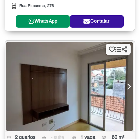
Rua Piracema, 276
WhatsApp
Contatar
2 quartos
- suíte
1 vaga
60 m²