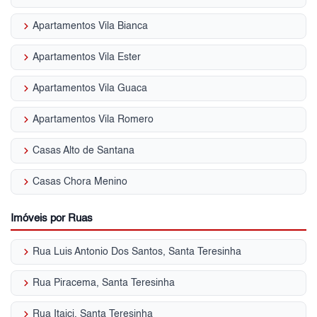
keyboard_arrow_right
Apartamentos Vila Bianca
keyboard_arrow_right
Apartamentos Vila Ester
keyboard_arrow_right
Apartamentos Vila Guaca
keyboard_arrow_right
Apartamentos Vila Romero
keyboard_arrow_right
Casas Alto de Santana
keyboard_arrow_right
Casas Chora Menino
Imóveis por Ruas
keyboard_arrow_right
Rua Luis Antonio Dos Santos, Santa Teresinha
keyboard_arrow_right
Rua Piracema, Santa Teresinha
keyboard_arrow_right
Rua Itaici, Santa Teresinha