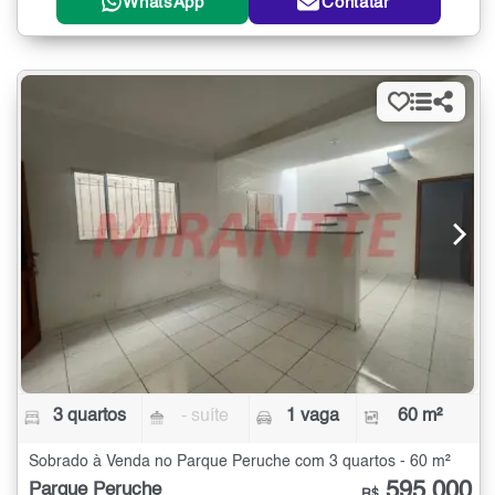
WhatsApp
Contatar
3 quartos
- suíte
1 vaga
60 m²
Sobrado à Venda no Parque Peruche com 3 quartos - 60 m²
595.000
Parque Peruche