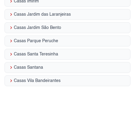
keyboard_arrow_right
Casas Imirim
keyboard_arrow_right
Casas Jardim das Laranjeiras
keyboard_arrow_right
Casas Jardim São Bento
keyboard_arrow_right
Casas Parque Peruche
keyboard_arrow_right
Casas Santa Teresinha
keyboard_arrow_right
Casas Santana
keyboard_arrow_right
Casas Vila Bandeirantes