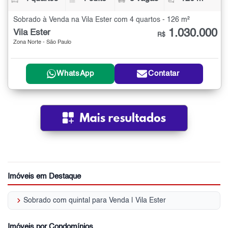
Sobrado à Venda na Vila Ester com 4 quartos - 126 m²
1.030.000
Vila Ester
R$
Zona Norte - São Paulo
WhatsApp
Contatar
Imóveis em Destaque
keyboard_arrow_right
Sobrado com quintal para Venda | Vila Ester
Imóveis por Condomínios