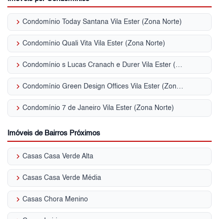
keyboard_arrow_right
Condomínio Today Santana Vila Ester (Zona Norte)
keyboard_arrow_right
Condomínio Quali Vita Vila Ester (Zona Norte)
keyboard_arrow_right
Condomínio s Lucas Cranach e Durer Vila Ester (Zona Norte)
keyboard_arrow_right
Condomínio Green Design Offices Vila Ester (Zona Norte)
keyboard_arrow_right
Condomínio 7 de Janeiro Vila Ester (Zona Norte)
Imóveis de Bairros Próximos
keyboard_arrow_right
Casas Casa Verde Alta
keyboard_arrow_right
Casas Casa Verde Média
keyboard_arrow_right
Casas Chora Menino