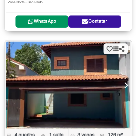
Zona Norte - São Paulo
WhatsApp
Contatar
4 quartos
1 suíte
3 vagas
126 m²