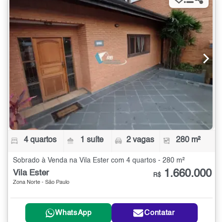
4 quartos
1 suíte
2 vagas
280 m²
Sobrado à Venda na Vila Ester com 4 quartos - 280 m²
1.660.000
Vila Ester
R$
Zona Norte - São Paulo
WhatsApp
Contatar