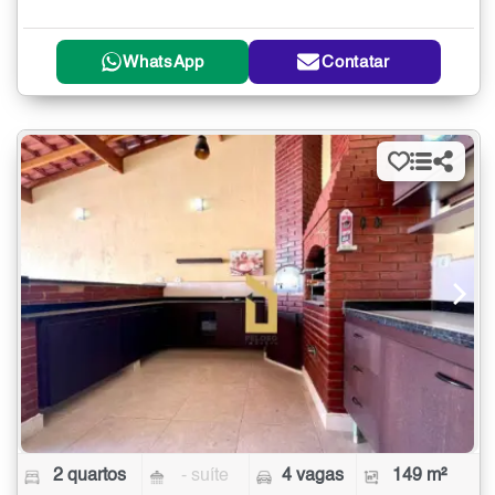
WhatsApp
Contatar
2 quartos
- suíte
4 vagas
149 m²