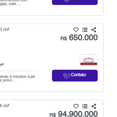
 dormitórios com
as, sala ...
0 m²
650.000
R$
m²
Contato
penas 5 minutos a pé
princi...
4 m²
94.900.000
R$