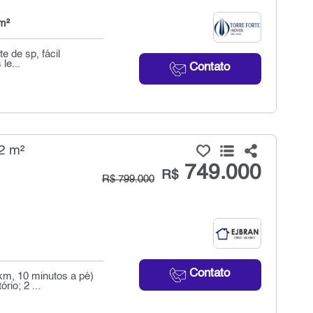
m²
e de sp, fácil
le...
Contato
2 m²
749.000
R$
R$ 799.000
Contato
km, 10 minutos a pé)
rio; 2 ...