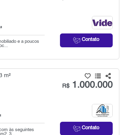
²
Contato
obiliado e a poucos
c...
3 m²
1.000.000
R$
²
Contato
 com às seguintes
m2. 3...