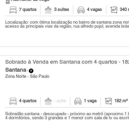
7 quartos
3 suítes
4 vagas
340 
Localização: com ótima localização no bairro de santana zona nort
acesso às principais vias da região, rua alfredo pujol, avenida brás 
Sobrado à Venda em Santana com 4 quartos - 18
Santana
-
Zona Norte - São Paulo
4 quartos
- suíte
1 vaga
182 m²
Sobradão santana - desocupado - próximo ao metrô (aproximo 1 
4 dormitórios, sendo 3 grandes e 1 menor com sala de tv ou escritó