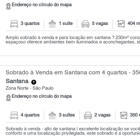
Endereço no círculo do mapa
3 quartos
1 suíte
5 vagas
404 m
Amplo sobrado à venda e para locação em santana ? 230m² cons
espaçoso oferece ambientes bem iluminados e aconchegantes, id
Sobrado à Venda em Santana com 4 quartos - 35
Santana
-
Zona Norte - São Paulo
Endereço no círculo do mapa
4 quartos
3 suítes
2 vagas
350 
Sobrado à venda - alto de santana | excelente localização se voc
conforto e uma localização privilegiada, este sobrado é a oportunid