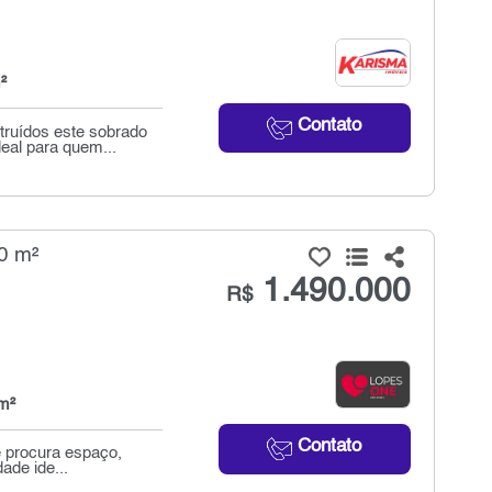
²
Contato
truídos este sobrado
eal para quem...
0 m²
1.490.000
R$
m²
Contato
ê procura espaço,
ade ide...