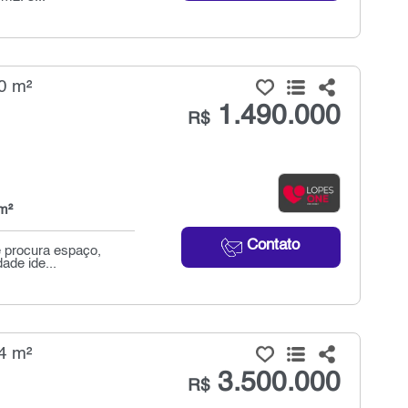
0 m²
1.490.000
R$
m²
Contato
ê procura espaço,
ade ide...
4 m²
3.500.000
R$