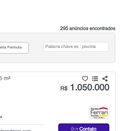
295 anúncios encontrados
eita Permuta
5 m²
1.050.000
R$
²
Contato