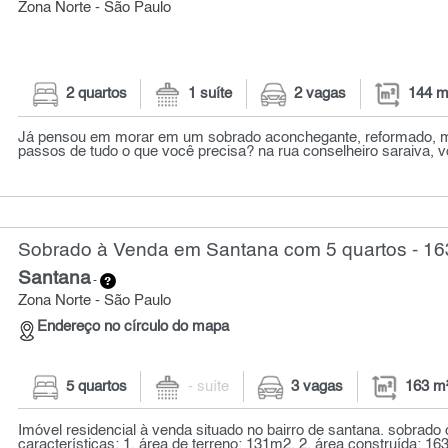
Zona Norte - São Paulo
2 quartos
1 suíte
2 vagas
144 m
Já pensou em morar em um sobrado aconchegante, reformado, m
passos de tudo o que você precisa? na rua conselheiro saraiva, vo
Sobrado à Venda em Santana com 5 quartos - 16
Santana
-
Zona Norte - São Paulo
Endereço no círculo do mapa
5 quartos
- suíte
3 vagas
163 m
Imóvel residencial à venda situado no bairro de santana. sobrado
características: 1. área de terreno: 131m2. 2. área construída: 163