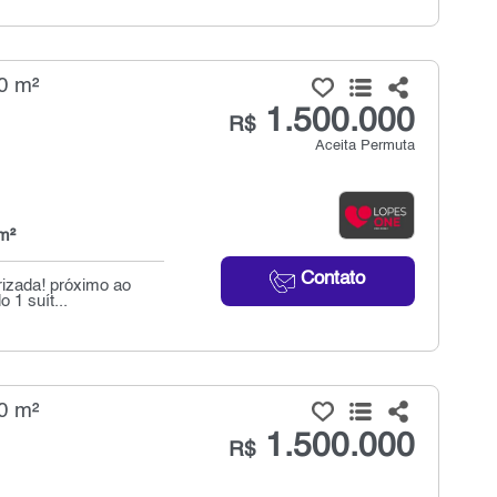
0 m²
1.500.000
R$
Aceita Permuta
m²
Contato
rizada! próximo ao
 1 suít...
0 m²
1.500.000
R$