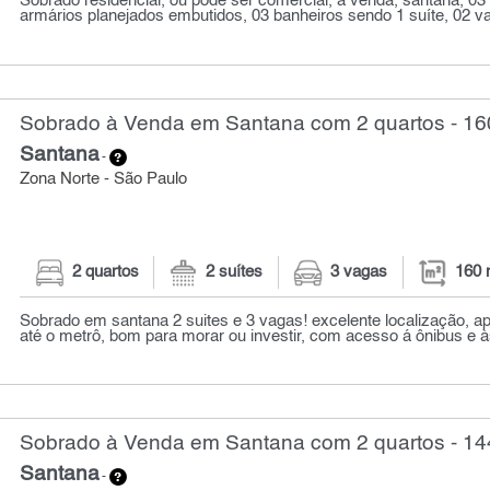
Sobrado residencial, ou pode ser comercial, a venda, santana, 03
armários planejados embutidos, 03 banheiros sendo 1 suíte, 02 vag
Sobrado à Venda em Santana com 2 quartos - 16
Santana
-
Zona Norte - São Paulo
2 quartos
2 suítes
3 vagas
160 
Sobrado em santana 2 suites e 3 vagas! excelente localização, a
até o metrô, bom para morar ou investir, com acesso á ônibus e às 
Sobrado à Venda em Santana com 2 quartos - 14
Santana
-