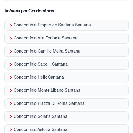
Imóveis por Condomínios
keyboard_arrow_right
Condomínio Empire de Santana Santana
keyboard_arrow_right
Condomínio Vila Torlonia Santana
keyboard_arrow_right
Condomínio Camillo Meira Santana
keyboard_arrow_right
Condomínio Sabel I Santana
keyboard_arrow_right
Condomínio Helix Santana
keyboard_arrow_right
Condomínio Monte Libano Santana
keyboard_arrow_right
Condomínio Piazza Di Roma Santana
keyboard_arrow_right
Condomínio Solaris Santana
keyboard_arrow_right
Condomínio Astoria Santana