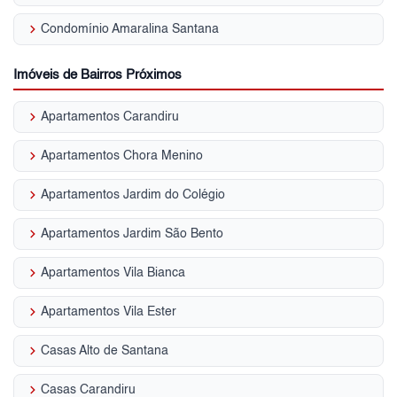
keyboard_arrow_right
Condomínio Amaralina Santana
Imóveis de Bairros Próximos
keyboard_arrow_right
Apartamentos Carandiru
keyboard_arrow_right
Apartamentos Chora Menino
keyboard_arrow_right
Apartamentos Jardim do Colégio
keyboard_arrow_right
Apartamentos Jardim São Bento
keyboard_arrow_right
Apartamentos Vila Bianca
keyboard_arrow_right
Apartamentos Vila Ester
keyboard_arrow_right
Casas Alto de Santana
keyboard_arrow_right
Casas Carandiru