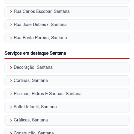
keyboard_arrow_right
Rua Carlos Escobar, Santana
keyboard_arrow_right
Rua Jose Debieux, Santana
keyboard_arrow_right
Rua Benta Pereira, Santana
Serviços em destaque Santana
keyboard_arrow_right
Decoração, Santana
keyboard_arrow_right
Cortinas, Santana
keyboard_arrow_right
Piscinas, Hidros E Saunas, Santana
keyboard_arrow_right
Buffet Infantil, Santana
keyboard_arrow_right
Gráficas, Santana
keyboard_arrow_right
Construção, Santana