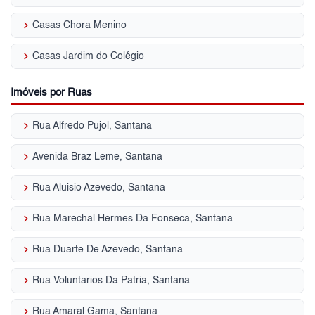
keyboard_arrow_right
Casas Chora Menino
keyboard_arrow_right
Casas Jardim do Colégio
Imóveis por Ruas
keyboard_arrow_right
Rua Alfredo Pujol, Santana
keyboard_arrow_right
Avenida Braz Leme, Santana
keyboard_arrow_right
Rua Aluisio Azevedo, Santana
keyboard_arrow_right
Rua Marechal Hermes Da Fonseca, Santana
keyboard_arrow_right
Rua Duarte De Azevedo, Santana
keyboard_arrow_right
Rua Voluntarios Da Patria, Santana
keyboard_arrow_right
Rua Amaral Gama, Santana