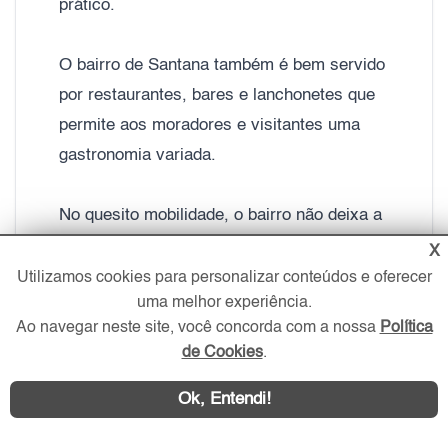
prático.
O bairro de Santana também é bem servido
por restaurantes, bares e lanchonetes que
permite aos moradores e visitantes uma
gastronomia variada.
No quesito mobilidade, o bairro não deixa a
desejar. Santana possui um terminal de
X
ônibus e a estação de metrô da linha 1 -
Utilizamos cookies para personalizar conteúdos e oferecer
uma melhor experiência.
Azul. A região também tem fácil acesso
Ao navegar neste site, você concorda com a nossa
Política
para outros locais da cidade através vias
de Cookies
.
importantes, com a Marginal do Tietê,
Avenida Santos Dumont, Cruzeiro do Sul,
Ok, Entendi!
Braz Leme e a
Engenheiro Caetano