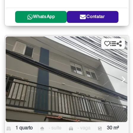
WhatsApp
Contatar
1 quarto
- suíte
- vaga
30 m²