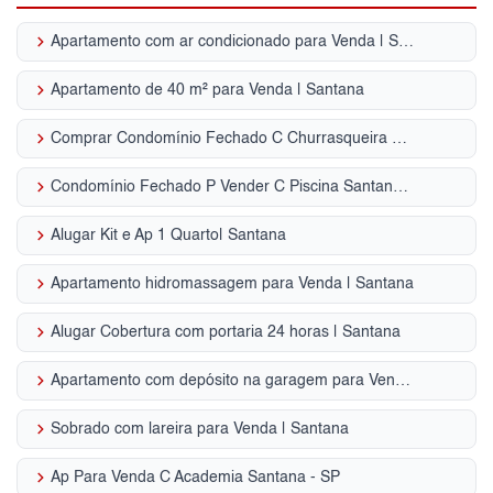
keyboard_arrow_right
Apartamento com ar condicionado para Venda | Santana
keyboard_arrow_right
Apartamento de 40 m² para Venda | Santana
keyboard_arrow_right
Comprar Condomínio Fechado C Churrasqueira Santana - SP
keyboard_arrow_right
Condomínio Fechado P Vender C Piscina Santana - SP
keyboard_arrow_right
Alugar Kit e Ap 1 Quarto| Santana
keyboard_arrow_right
Apartamento hidromassagem para Venda | Santana
keyboard_arrow_right
Alugar Cobertura com portaria 24 horas | Santana
keyboard_arrow_right
Apartamento com depósito na garagem para Venda | Santana
keyboard_arrow_right
Sobrado com lareira para Venda | Santana
keyboard_arrow_right
Ap Para Venda C Academia Santana - SP