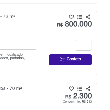
- 72 m²
800.000
R$
bem localizado,
dos, padarias,...
Contato
os - 70 m²
2.300
R$
Condomínio: R$ 813