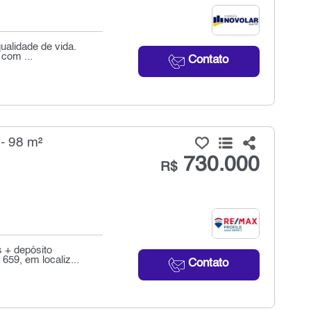
ualidade de vida.
 com ...
Contato
- 98 m²
730.000
R$
s + depósito
659, em localiz...
Contato