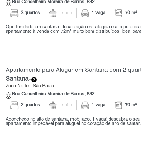
Rua Conselheiro Moreira de Barros, 832
3 quartos
- suíte
1 vaga
70 m²
Oportunidade em santana - localização estratégica e alto potencia
apartamento à venda com 72m² muito bem distribuídos, ideal par
Apartamento para Alugar em Santana com 2 quart
Santana
-
Zona Norte - São Paulo
Rua Conselheiro Moreira de Barros, 832
2 quartos
- suíte
1 vaga
70 m²
Aconchego no alto de santana, mobiliado, 1 vaga! descubra o se
apartamento impecável para aluguel no coração de alto de santana