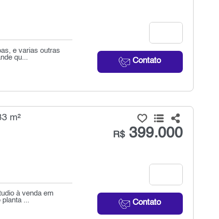
pas, e varias outras
nde qu...
Contato
33 m²
399.000
R$
studio à venda em
planta ...
Contato