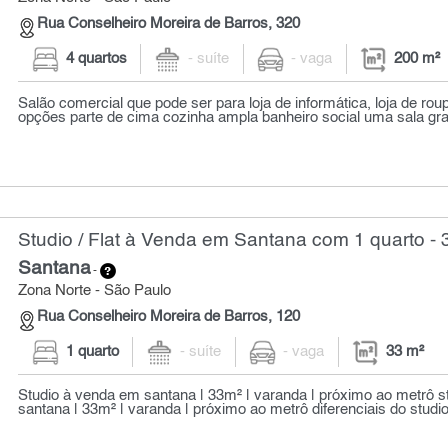
Rua Conselheiro Moreira de Barros, 320
4 quartos
- suíte
- vaga
200 m²
Salão comercial que pode ser para loja de informática, loja de rou
opções parte de cima cozinha ampla banheiro social uma sala gra
Studio / Flat à Venda em Santana com 1 quarto - 
Santana
-
Zona Norte - São Paulo
Rua Conselheiro Moreira de Barros, 120
1 quarto
- suíte
- vaga
33 m²
Studio à venda em santana | 33m² | varanda | próximo ao metrô 
santana | 33m² | varanda | próximo ao metrô diferenciais do studio 