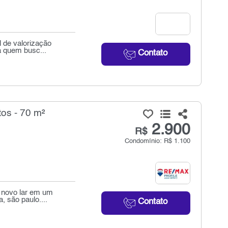
l de valorização
a quem busc...
Contato
os - 70 m²
2.900
R$
Condomínio: R$ 1.100
u novo lar em um
, são paulo....
Contato