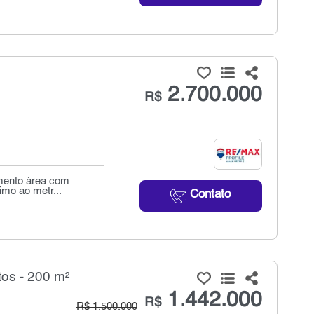
2.700.000
R$
imento área com
imo ao metr...
Contato
os - 200 m²
1.442.000
R$
R$ 1.500.000