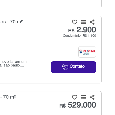
os - 70 m²
2.900
R$
Condomínio: R$ 1.100
u novo lar em um
, são paulo....
Contato
- 70 m²
529.000
R$