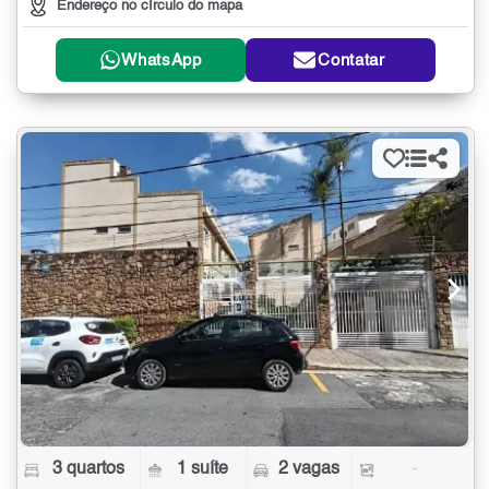
Endereço no círculo do mapa
WhatsApp
Contatar
3 quartos
1 suíte
2 vagas
-