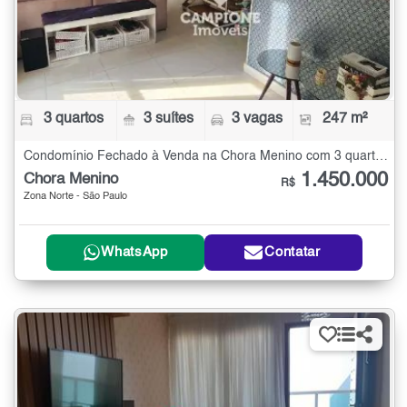
3 quartos
3 suítes
3 vagas
247 m²
Condomínio Fechado à Venda na Chora Menino com 3 quartos - 247 m²
1.450.000
Chora Menino
R$
Zona Norte - São Paulo
WhatsApp
Contatar