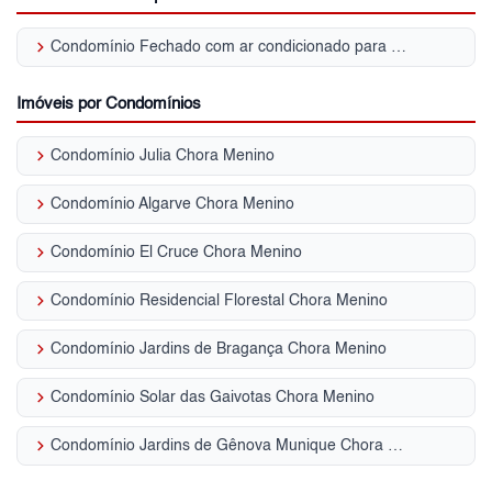
keyboard_arrow_right
Condomínio Fechado com ar condicionado para Venda | Chora Menino
Imóveis por Condomínios
keyboard_arrow_right
Condomínio Julia Chora Menino
keyboard_arrow_right
Condomínio Algarve Chora Menino
keyboard_arrow_right
Condomínio El Cruce Chora Menino
keyboard_arrow_right
Condomínio Residencial Florestal Chora Menino
keyboard_arrow_right
Condomínio Jardins de Bragança Chora Menino
keyboard_arrow_right
Condomínio Solar das Gaivotas Chora Menino
keyboard_arrow_right
Condomínio Jardins de Gênova Munique Chora Menino