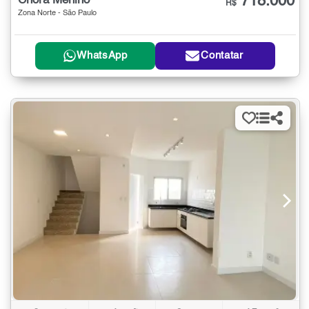
718.000
Chora Menino
R$
Zona Norte - São Paulo
WhatsApp
Contatar