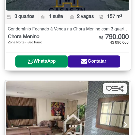
3 quartos
1 suíte
2 vagas
157 m²
Condomínio Fechado à Venda na Chora Menino com 3 quartos - 157 m²
790.000
Chora Menino
R$
Zona Norte - São Paulo
R$ 890.000
WhatsApp
Contatar