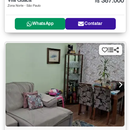
387.000
Vila Guaca
R$
Zona Norte - São Paulo
WhatsApp
Contatar