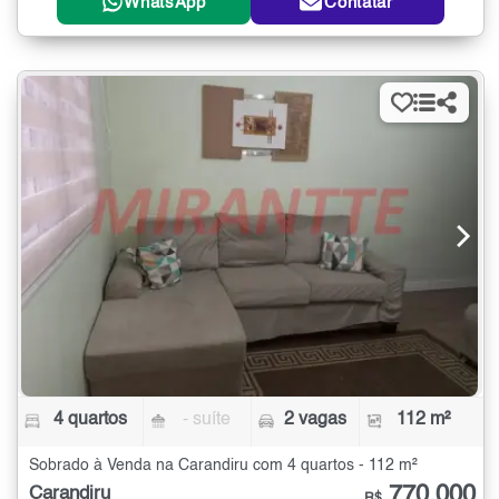
WhatsApp
Contatar
4 quartos
- suíte
2 vagas
112 m²
Sobrado à Venda na Carandiru com 4 quartos - 112 m²
770.000
Carandiru