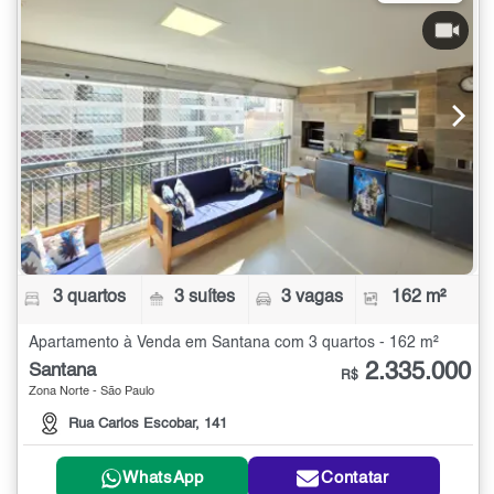
3 quartos
3 suítes
3 vagas
162 m²
Apartamento à Venda em Santana com 3 quartos - 162 m²
2.335.000
Santana
R$
Zona Norte - São Paulo
Rua Carlos Escobar, 141
WhatsApp
Contatar