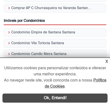
keyboard_arrow_right
Comprar AP C Churrasqueira na Varanda Santana - SP
Imóveis por Condomínios
keyboard_arrow_right
Condomínio Empire de Santana Santana
keyboard_arrow_right
Condomínio Vila Torlonia Santana
keyboard_arrow_right
Condomínio Camillo Meira Santana
X
keyboard_arrow_right
Condomínio Sabel I Santana
Utilizamos cookies para personalizar conteúdos e oferecer
uma melhor experiência.
keyboard_arrow_right
Condomínio Helix Santana
Ao navegar neste site, você concorda com a nossa
Política
keyboard_arrow_right
de Cookies
.
Condomínio Monte Libano Santana
keyboard_arrow_right
Condomínio Piazza Di Roma Santana
Ok, Entendi!
keyboard_arrow_right
Condomínio Solaris Santana