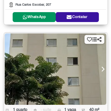
Rua Carlos Escobar, 207
WhatsApp
Contatar
1 quarto
- suíte
1 vaga
40 m²