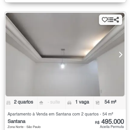
2 quartos
- suíte
1 vaga
54 m²
Apartamento à Venda em Santana com 2 quartos - 54 m²
495.000
Santana
R$
Aceita Permuta
Zona Norte - São Paulo