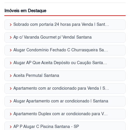
Imóveis em Destaque
keyboard_arrow_right
Sobrado com portaria 24 horas para Venda | Santana
keyboard_arrow_right
Ap c/ Varanda Gourmet p/ Venda| Santana
keyboard_arrow_right
Alugar Condomínio Fechado C Churrasqueira Santana - SP
keyboard_arrow_right
Alugar AP Que Aceita Depósito ou Caução Santana - SP
keyboard_arrow_right
Aceita Permuta| Santana
keyboard_arrow_right
Apartamento com ar condicionado para Venda | Santana
keyboard_arrow_right
Alugar Apartamento com ar condicionado | Santana
keyboard_arrow_right
Apartamento Duplex com ar condicionado para Venda | Santana
keyboard_arrow_right
AP P Alugar C Piscina Santana - SP