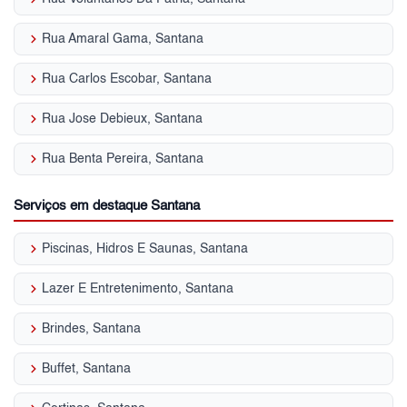
keyboard_arrow_right
Rua Amaral Gama, Santana
keyboard_arrow_right
Rua Carlos Escobar, Santana
keyboard_arrow_right
Rua Jose Debieux, Santana
keyboard_arrow_right
Rua Benta Pereira, Santana
Serviços em destaque Santana
keyboard_arrow_right
Piscinas, Hidros E Saunas, Santana
keyboard_arrow_right
Lazer E Entretenimento, Santana
keyboard_arrow_right
Brindes, Santana
keyboard_arrow_right
Buffet, Santana