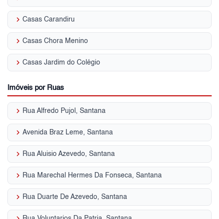
keyboard_arrow_right
Casas Carandiru
keyboard_arrow_right
Casas Chora Menino
keyboard_arrow_right
Casas Jardim do Colégio
Imóveis por Ruas
keyboard_arrow_right
Rua Alfredo Pujol, Santana
keyboard_arrow_right
Avenida Braz Leme, Santana
keyboard_arrow_right
Rua Aluisio Azevedo, Santana
keyboard_arrow_right
Rua Marechal Hermes Da Fonseca, Santana
keyboard_arrow_right
Rua Duarte De Azevedo, Santana
keyboard_arrow_right
Rua Voluntarios Da Patria, Santana