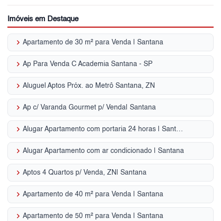
Imóveis em Destaque
keyboard_arrow_right
Apartamento de 30 m² para Venda | Santana
keyboard_arrow_right
Ap Para Venda C Academia Santana - SP
keyboard_arrow_right
Aluguel Aptos Próx. ao Metrô Santana, ZN
keyboard_arrow_right
Ap c/ Varanda Gourmet p/ Venda| Santana
keyboard_arrow_right
Alugar Apartamento com portaria 24 horas | Santana
keyboard_arrow_right
Alugar Apartamento com ar condicionado | Santana
keyboard_arrow_right
Aptos 4 Quartos p/ Venda, ZN| Santana
keyboard_arrow_right
Apartamento de 40 m² para Venda | Santana
keyboard_arrow_right
Apartamento de 50 m² para Venda | Santana