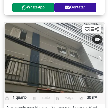
WhatsApp
Contatar
1 quarto
- suíte
- vaga
30 m²
Apartamento para Alugar em Santana com 1 quarto - 30 m²