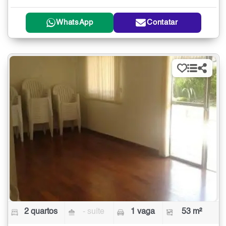
WhatsApp
Contatar
2 quartos
- suíte
1 vaga
53 m²