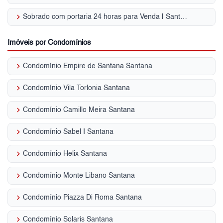
keyboard_arrow_right
Sobrado com portaria 24 horas para Venda | Santana
Imóveis por Condomínios
keyboard_arrow_right
Condomínio Empire de Santana Santana
keyboard_arrow_right
Condomínio Vila Torlonia Santana
keyboard_arrow_right
Condomínio Camillo Meira Santana
keyboard_arrow_right
Condomínio Sabel I Santana
keyboard_arrow_right
Condomínio Helix Santana
keyboard_arrow_right
Condomínio Monte Libano Santana
keyboard_arrow_right
Condomínio Piazza Di Roma Santana
keyboard_arrow_right
Condomínio Solaris Santana