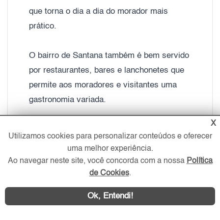
que torna o dia a dia do morador mais
prático.
O bairro de Santana também é bem servido
por restaurantes, bares e lanchonetes que
permite aos moradores e visitantes uma
gastronomia variada.
X
No quesito mobilidade, o bairro não deixa a
Utilizamos cookies para personalizar conteúdos e oferecer
desejar. Santana possui um terminal de
uma melhor experiência.
ônibus e a estação de metrô da linha 1 -
Ao navegar neste site, você concorda com a nossa
Política
Azul. A região também tem fácil acesso
de Cookies
.
para outros locais da cidade através vias
Ok, Entendi!
importantes, com a Marginal do Tietê,
Avenida Santos Dumont, Cruzeiro do Sul,