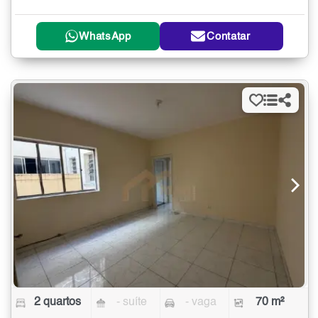
WhatsApp
Contatar
2 quartos
- suíte
- vaga
70 m²