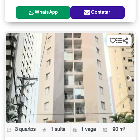
WhatsApp
Contatar
3 quartos
1 suíte
1 vaga
90 m²