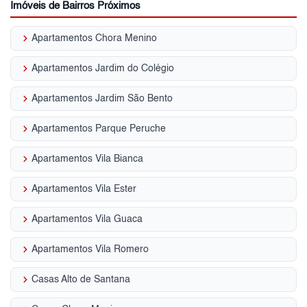
Imóveis de Bairros Próximos
keyboard_arrow_right
Apartamentos Chora Menino
keyboard_arrow_right
Apartamentos Jardim do Colégio
keyboard_arrow_right
Apartamentos Jardim São Bento
keyboard_arrow_right
Apartamentos Parque Peruche
keyboard_arrow_right
Apartamentos Vila Bianca
keyboard_arrow_right
Apartamentos Vila Ester
keyboard_arrow_right
Apartamentos Vila Guaca
keyboard_arrow_right
Apartamentos Vila Romero
keyboard_arrow_right
Casas Alto de Santana