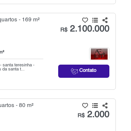
uartos - 169 m²
2.100.000
R$
m²
 santa teresinha -
da santa t...
Contato
artos - 80 m²
2.000
R$