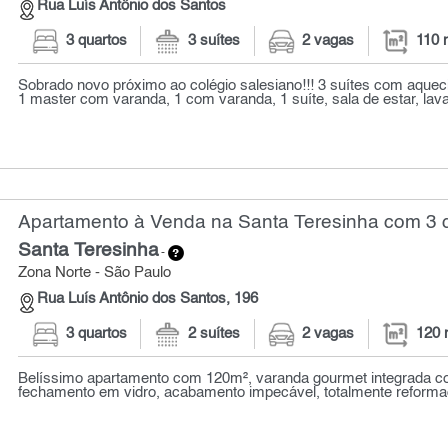
Rua Luís Antônio dos Santos
3 quartos
3 suítes
2 vagas
110 
Sobrado novo próximo ao colégio salesiano!!! 3 suítes com aque
1 master com varanda, 1 com varanda, 1 suíte, sala de estar, lavab
Apartamento à Venda na Santa Teresinha com 3 q
Santa Teresinha
-
Zona Norte - São Paulo
Rua Luís Antônio dos Santos, 196
3 quartos
2 suítes
2 vagas
120 
Belíssimo apartamento com 120m², varanda gourmet integrada c
fechamento em vidro, acabamento impecável, totalmente reformado