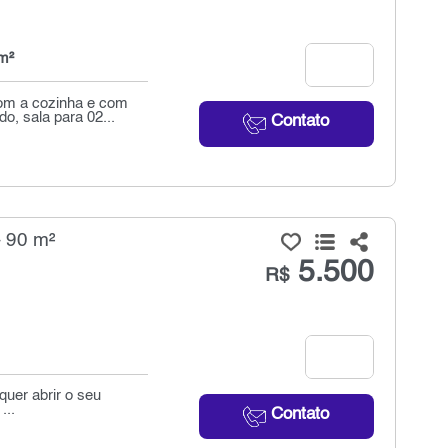
m²
om a cozinha e com
, sala para 02...
Contato
- 90 m²
5.500
R$
quer abrir o seu
...
Contato