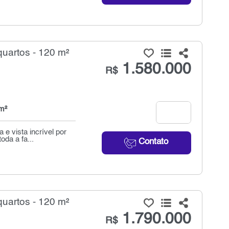
uartos - 120 m²
1.580.000
R$
m²
e vista incrível por
oda a fa...
Contato
uartos - 120 m²
1.790.000
R$