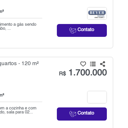
m²
cimento a gás sendo
o, ...
Contato
uartos - 120 m²
1.700.000
R$
m²
om a cozinha e com
, sala para 02...
Contato