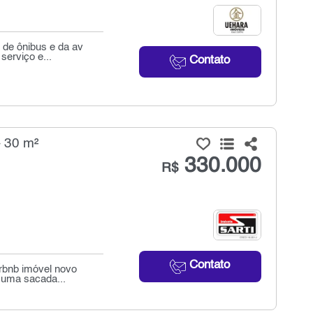
 de ônibus e da av
serviço e...
Contato
- 30 m²
330.000
R$
Contato
irbnb imóvel novo
m uma sacada...