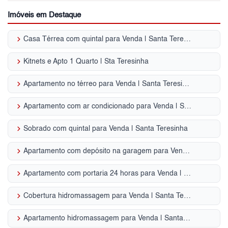
Imóveis em Destaque
keyboard_arrow_right
Casa Térrea com quintal para Venda | Santa Teresinha
keyboard_arrow_right
Kitnets e Apto 1 Quarto | Sta Teresinha
keyboard_arrow_right
Apartamento no térreo para Venda | Santa Teresinha
keyboard_arrow_right
Apartamento com ar condicionado para Venda | Santa Teresinha
keyboard_arrow_right
Sobrado com quintal para Venda | Santa Teresinha
keyboard_arrow_right
Apartamento com depósito na garagem para Venda | Santa Teresinha
keyboard_arrow_right
Apartamento com portaria 24 horas para Venda | Santa Teresinha
keyboard_arrow_right
Cobertura hidromassagem para Venda | Santa Teresinha
keyboard_arrow_right
Apartamento hidromassagem para Venda | Santa Teresinha