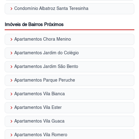
keyboard_arrow_right
Condomínio Albatroz Santa Teresinha
Imóveis de Bairros Próximos
keyboard_arrow_right
Apartamentos Chora Menino
keyboard_arrow_right
Apartamentos Jardim do Colégio
keyboard_arrow_right
Apartamentos Jardim São Bento
keyboard_arrow_right
Apartamentos Parque Peruche
keyboard_arrow_right
Apartamentos Vila Bianca
keyboard_arrow_right
Apartamentos Vila Ester
keyboard_arrow_right
Apartamentos Vila Guaca
keyboard_arrow_right
Apartamentos Vila Romero