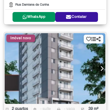
Rua Damiana da Cunha
WhatsApp
Contatar
Imóvel novo
2 quartos
- suíte
- vaga
39 m²