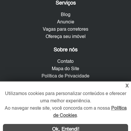
Serviços
Blog
Anuncie
Vagas para corretores
Ofereça seu imóvel
Sobre nós
Contato
Mapa do Site
Política de Privacidade
Trabalhe Conosco
X
Utilizamos cookies para personalizar conteúdos e oferecer
Verificada por
uma melhor experiência.
Ao navegar neste site, você concorda com a nossa
Política
de Cookies
.
Redes Sociais
Ok, Entendi!