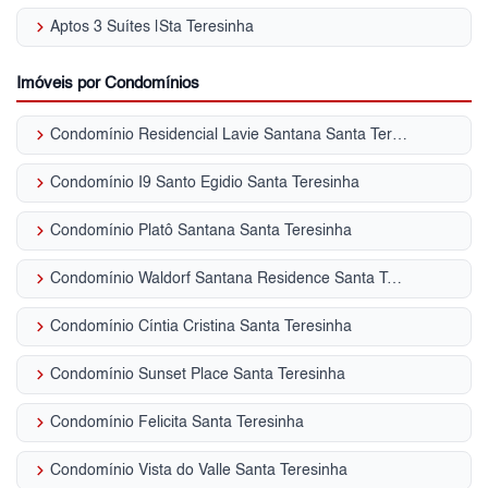
keyboard_arrow_right
Aptos 3 Suítes |Sta Teresinha
Imóveis por Condomínios
keyboard_arrow_right
Condomínio Residencial Lavie Santana Santa Teresinha
keyboard_arrow_right
Condomínio I9 Santo Egidio Santa Teresinha
keyboard_arrow_right
Condomínio Platô Santana Santa Teresinha
keyboard_arrow_right
Condomínio Waldorf Santana Residence Santa Teresinha
keyboard_arrow_right
Condomínio Cíntia Cristina Santa Teresinha
keyboard_arrow_right
Condomínio Sunset Place Santa Teresinha
keyboard_arrow_right
Condomínio Felicita Santa Teresinha
keyboard_arrow_right
Condomínio Vista do Valle Santa Teresinha