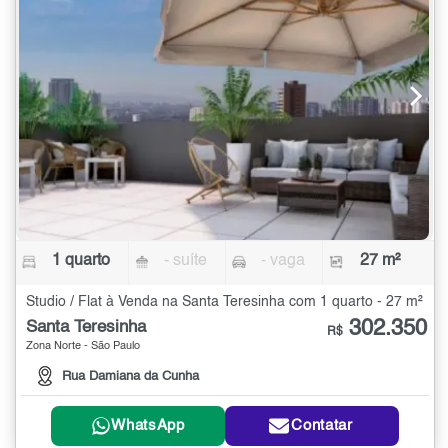
1 quarto
- suíte
- vaga
27 m²
Studio / Flat à Venda na Santa Teresinha com 1 quarto - 27 m²
302.350
Santa Teresinha
R$
Zona Norte - São Paulo
Rua Damiana da Cunha
WhatsApp
Contatar