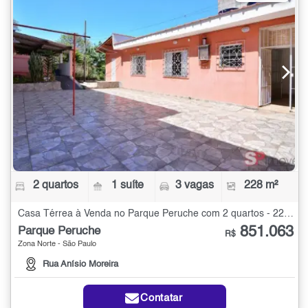
2 quartos
1 suíte
3 vagas
228 m²
Casa Térrea à Venda no Parque Peruche com 2 quartos - 228 m²
851.063
Parque Peruche
R$
Zona Norte - São Paulo
Rua Anísio Moreira
Contatar