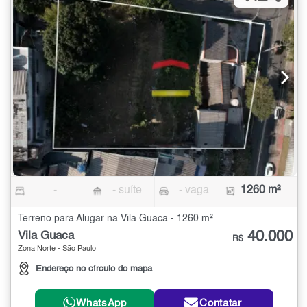
-
- suíte
- vaga
1260 m²
Terreno para Alugar na Vila Guaca - 1260 m²
40.000
Vila Guaca
R$
Zona Norte - São Paulo
Endereço no círculo do mapa
WhatsApp
Contatar