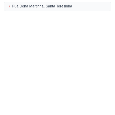
keyboard_arrow_right
Rua Dona Martinha, Santa Teresinha