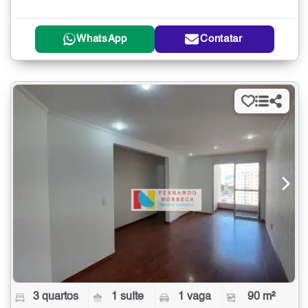
WhatsApp
Contatar
3 quartos
1 suíte
1 vaga
90 m²