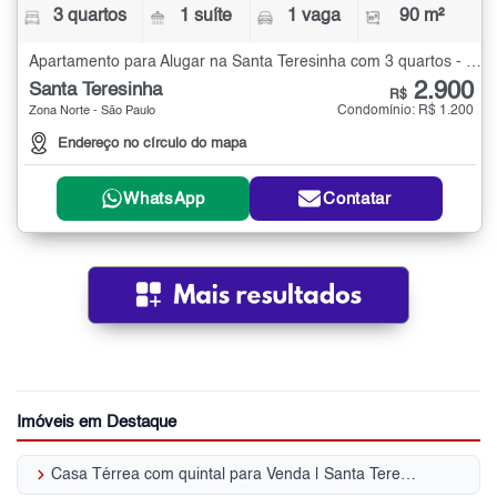
3 quartos
1 suíte
1 vaga
90 m²
Apartamento para Alugar na Santa Teresinha com 3 quartos - 90 m²
2.900
Santa Teresinha
R$
Condomínio: R$ 1.200
Zona Norte - São Paulo
Endereço no círculo do mapa
WhatsApp
Contatar
Imóveis em Destaque
keyboard_arrow_right
Casa Térrea com quintal para Venda | Santa Teresinha