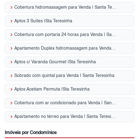
keyboard_arrow_right
Cobertura hidromassagem para Venda | Santa Teresinha
keyboard_arrow_right
Aptos 3 Suítes |Sta Teresinha
keyboard_arrow_right
Cobertura com portaria 24 horas para Venda | Santa Teresinha
keyboard_arrow_right
Apartamento Duplex hidromassagem para Venda | Santa Teresinha
keyboard_arrow_right
Aptos c/ Varanda Gourmet |Sta Teresinha
keyboard_arrow_right
Sobrado com quintal para Venda | Santa Teresinha
keyboard_arrow_right
Aptos Aceitam Permuta |Sta Teresinha
keyboard_arrow_right
Cobertura com ar condicionado para Venda | Santa Teresinha
keyboard_arrow_right
Apartamento no térreo para Venda | Santa Teresinha
Imóveis por Condomínios