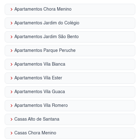
keyboard_arrow_right
Apartamentos Chora Menino
keyboard_arrow_right
Apartamentos Jardim do Colégio
keyboard_arrow_right
Apartamentos Jardim São Bento
keyboard_arrow_right
Apartamentos Parque Peruche
keyboard_arrow_right
Apartamentos Vila Bianca
keyboard_arrow_right
Apartamentos Vila Ester
keyboard_arrow_right
Apartamentos Vila Guaca
keyboard_arrow_right
Apartamentos Vila Romero
keyboard_arrow_right
Casas Alto de Santana
keyboard_arrow_right
Casas Chora Menino