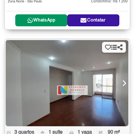
Condomínio: R$ 1.200
Zona Norte - São Paulo
WhatsApp
Contatar
3 quartos
1 suíte
1 vaga
90 m²