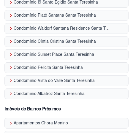
keyboard_arrow_right
Condomínio I9 Santo Egidio Santa Teresinha
keyboard_arrow_right
Condomínio Platô Santana Santa Teresinha
keyboard_arrow_right
Condomínio Waldorf Santana Residence Santa Teresinha
keyboard_arrow_right
Condomínio Cíntia Cristina Santa Teresinha
keyboard_arrow_right
Condomínio Sunset Place Santa Teresinha
keyboard_arrow_right
Condomínio Felicita Santa Teresinha
keyboard_arrow_right
Condomínio Vista do Valle Santa Teresinha
keyboard_arrow_right
Condomínio Albatroz Santa Teresinha
Imóveis de Bairros Próximos
keyboard_arrow_right
Apartamentos Chora Menino