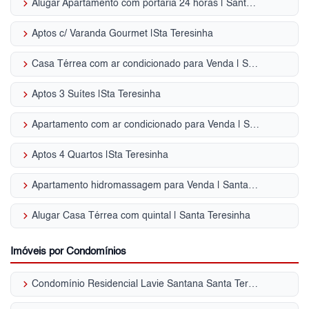
keyboard_arrow_right
Alugar Apartamento com portaria 24 horas | Santa Teresinha
keyboard_arrow_right
Aptos c/ Varanda Gourmet |Sta Teresinha
keyboard_arrow_right
Casa Térrea com ar condicionado para Venda | Santa Teresinha
keyboard_arrow_right
Aptos 3 Suítes |Sta Teresinha
keyboard_arrow_right
Apartamento com ar condicionado para Venda | Santa Teresinha
keyboard_arrow_right
Aptos 4 Quartos |Sta Teresinha
keyboard_arrow_right
Apartamento hidromassagem para Venda | Santa Teresinha
keyboard_arrow_right
Alugar Casa Térrea com quintal | Santa Teresinha
Imóveis por Condomínios
keyboard_arrow_right
Condomínio Residencial Lavie Santana Santa Teresinha