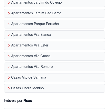
keyboard_arrow_right
Apartamentos Jardim do Colégio
keyboard_arrow_right
Apartamentos Jardim São Bento
keyboard_arrow_right
Apartamentos Parque Peruche
keyboard_arrow_right
Apartamentos Vila Bianca
keyboard_arrow_right
Apartamentos Vila Ester
keyboard_arrow_right
Apartamentos Vila Guaca
keyboard_arrow_right
Apartamentos Vila Romero
keyboard_arrow_right
Casas Alto de Santana
keyboard_arrow_right
Casas Chora Menino
Imóveis por Ruas