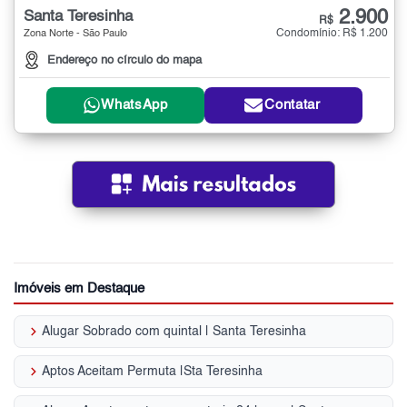
2.900
Santa Teresinha
R$
Condomínio: R$ 1.200
Zona Norte - São Paulo
Endereço no círculo do mapa
WhatsApp
Contatar
Imóveis em Destaque
keyboard_arrow_right
Alugar Sobrado com quintal | Santa Teresinha
keyboard_arrow_right
Aptos Aceitam Permuta |Sta Teresinha