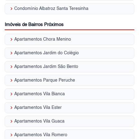
keyboard_arrow_right
Condomínio Albatroz Santa Teresinha
Imóveis de Bairros Próximos
keyboard_arrow_right
Apartamentos Chora Menino
keyboard_arrow_right
Apartamentos Jardim do Colégio
keyboard_arrow_right
Apartamentos Jardim São Bento
keyboard_arrow_right
Apartamentos Parque Peruche
keyboard_arrow_right
Apartamentos Vila Bianca
keyboard_arrow_right
Apartamentos Vila Ester
keyboard_arrow_right
Apartamentos Vila Guaca
keyboard_arrow_right
Apartamentos Vila Romero