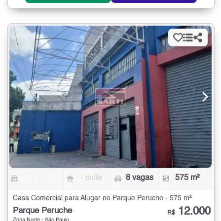
-
- suíte
8 vagas
575 m²
Casa Comercial para Alugar no Parque Peruche - 575 m²
12.000
Parque Peruche
R$
Zona Norte - São Paulo