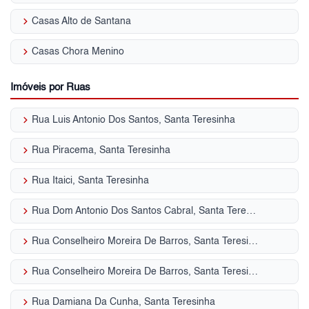
keyboard_arrow_right
Casas Alto de Santana
keyboard_arrow_right
Casas Chora Menino
Imóveis por Ruas
keyboard_arrow_right
Rua Luis Antonio Dos Santos, Santa Teresinha
keyboard_arrow_right
Rua Piracema, Santa Teresinha
keyboard_arrow_right
Rua Itaici, Santa Teresinha
keyboard_arrow_right
Rua Dom Antonio Dos Santos Cabral, Santa Teresinha
keyboard_arrow_right
Rua Conselheiro Moreira De Barros, Santa Teresinha
keyboard_arrow_right
Rua Conselheiro Moreira De Barros, Santa Teresinha
keyboard_arrow_right
Rua Damiana Da Cunha, Santa Teresinha