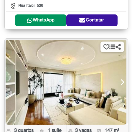
Rua Itaici, 526
WhatsApp
Contatar
3 quartos
1 suíte
3 vagas
147 m²