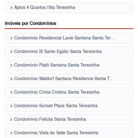
keyboard_arrow_right
Aptos 4 Quartos |Sta Teresinha
Imóveis por Condomínios
keyboard_arrow_right
Condomínio Residencial Lavie Santana Santa Teresinha
keyboard_arrow_right
Condomínio I9 Santo Egidio Santa Teresinha
keyboard_arrow_right
Condomínio Platô Santana Santa Teresinha
keyboard_arrow_right
Condomínio Waldorf Santana Residence Santa Teresinha
keyboard_arrow_right
Condomínio Cíntia Cristina Santa Teresinha
keyboard_arrow_right
Condomínio Sunset Place Santa Teresinha
keyboard_arrow_right
Condomínio Felicita Santa Teresinha
keyboard_arrow_right
Condomínio Vista do Valle Santa Teresinha