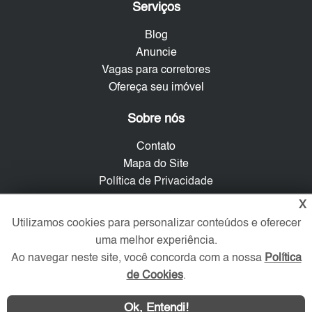
Serviços
Blog
Anuncie
Vagas para corretores
Ofereça seu imóvel
Sobre nós
Contato
Mapa do Site
Política de Privacidade
Trabalhe Conosco
X
Utilizamos cookies para personalizar conteúdos e oferecer
Verificada por
uma melhor experiência.
Ao navegar neste site, você concorda com a nossa
Política
de Cookies
.
Redes Sociais
Ok, Entendi!