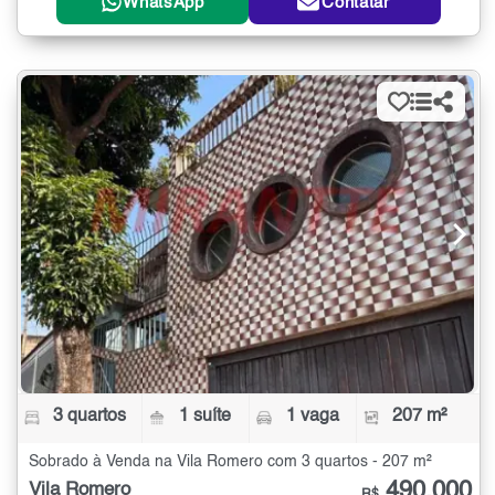
WhatsApp
Contatar
3 quartos
1 suíte
1 vaga
207 m²
Sobrado à Venda na Vila Romero com 3 quartos - 207 m²
490.000
Vila Romero