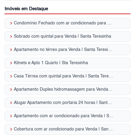
Imóveis em Destaque
keyboard_arrow_right
Condomínio Fechado com ar condicionado para Venda | Santa Teresinha
keyboard_arrow_right
Sobrado com quintal para Venda | Santa Teresinha
keyboard_arrow_right
Apartamento no térreo para Venda | Santa Teresinha
keyboard_arrow_right
Kitnets e Apto 1 Quarto | Sta Teresinha
keyboard_arrow_right
Casa Térrea com quintal para Venda | Santa Teresinha
keyboard_arrow_right
Apartamento Duplex hidromassagem para Venda | Santa Teresinha
keyboard_arrow_right
Alugar Apartamento com portaria 24 horas | Santa Teresinha
keyboard_arrow_right
Apartamento com ar condicionado para Venda | Santa Teresinha
keyboard_arrow_right
Cobertura com ar condicionado para Venda | Santa Teresinha