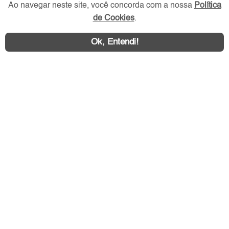
Ao navegar neste site, você concorda com a nossa
Política
de Cookies
.
Redes Sociais
Ok, Entendi!
Área exclusiva aos anunciantes,
acesse sua conta: