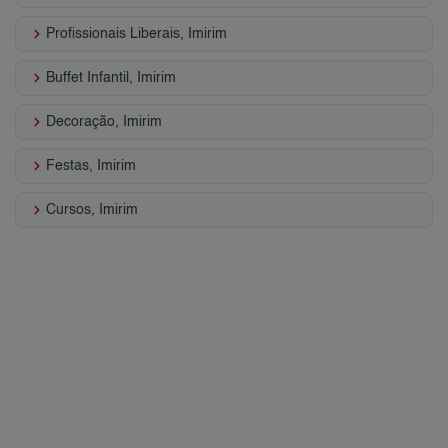
keyboard_arrow_right
Profissionais Liberais, Imirim
keyboard_arrow_right
Buffet Infantil, Imirim
keyboard_arrow_right
Decoração, Imirim
keyboard_arrow_right
Festas, Imirim
keyboard_arrow_right
Cursos, Imirim