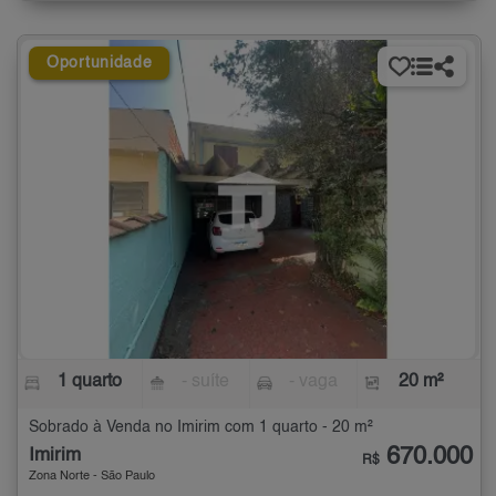
Oportunidade
1 quarto
- suíte
- vaga
20 m²
Sobrado à Venda no Imirim com 1 quarto - 20 m²
670.000
Imirim
R$
Zona Norte - São Paulo