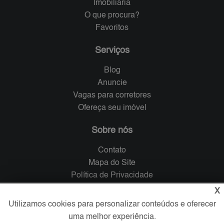
Imobiliária
O que procura?
Favoritos
Serviços
Blog
Anuncie
Vagas para corretores
Ofereça seu imóvel
Sobre nós
Contato
Mapa do Site
Política de Privacidade
Trabalhe Conosco
X
Utilizamos cookies para personalizar conteúdos e oferecer
Verificada por
uma melhor experiência.