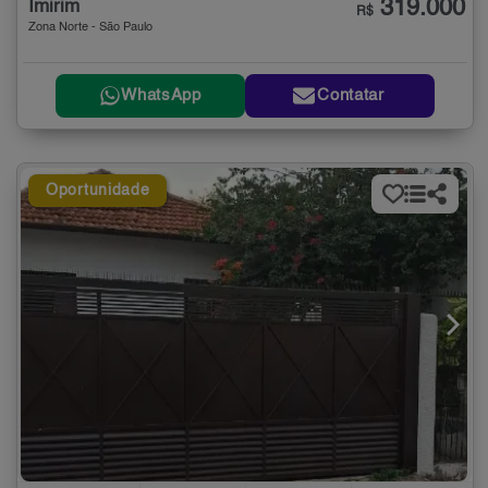
319.000
Imirim
R$
Zona Norte - São Paulo
WhatsApp
Contatar
Oportunidade