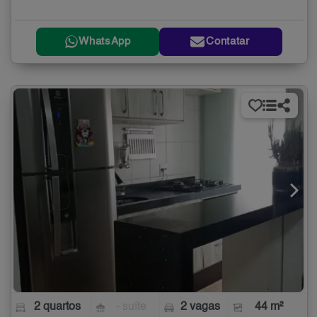
WhatsApp
Contatar
2 quartos
- suíte
2 vagas
44 m²