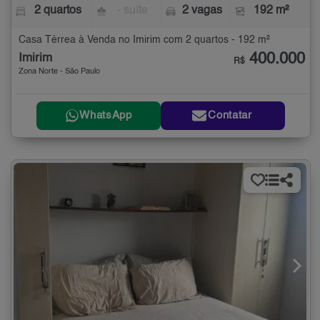
2 quartos
- suíte
2 vagas
192 m²
Casa Térrea à Venda no Imirim com 2 quartos - 192 m²
400.000
Imirim
R$
Zona Norte - São Paulo
WhatsApp
Contatar