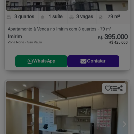
3 quartos
1 suíte
3 vagas
79 m²
Apartamento à Venda no Imirim com 3 quartos - 79 m²
395.000
Imirim
R$
Zona Norte - São Paulo
R$ 425.000
WhatsApp
Contatar