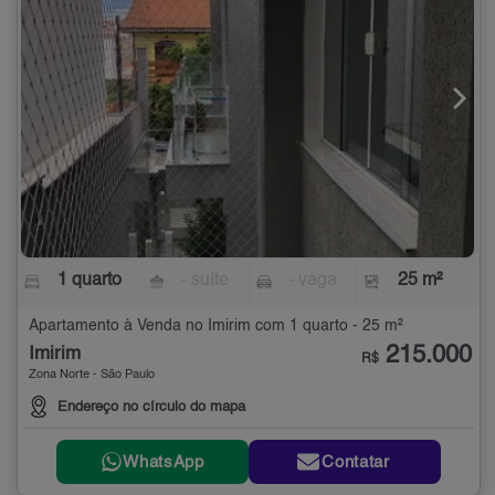
1 quarto
- suíte
- vaga
25 m²
Apartamento à Venda no Imirim com 1 quarto - 25 m²
215.000
Imirim
R$
Zona Norte - São Paulo
Endereço no círculo do mapa
WhatsApp
Contatar