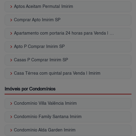
keyboard_arrow_right
Aptos Aceitam Permuta| Imirim
keyboard_arrow_right
Comprar Apto Imirim SP
keyboard_arrow_right
Apartamento com portaria 24 horas para Venda | Imirim
keyboard_arrow_right
Apto P Comprar Imirim SP
keyboard_arrow_right
Casas P Comprar Imirim SP
keyboard_arrow_right
Casa Térrea com quintal para Venda | Imirim
Imóveis por Condomínios
keyboard_arrow_right
Condomínio Villa Valência Imirim
keyboard_arrow_right
Condomínio Family Santana Imirim
keyboard_arrow_right
Condomínio Alda Garden Imirim