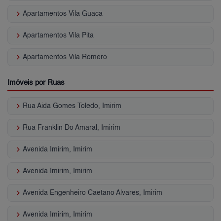
keyboard_arrow_right
Apartamentos Vila Guaca
keyboard_arrow_right
Apartamentos Vila Pita
keyboard_arrow_right
Apartamentos Vila Romero
Imóveis por Ruas
keyboard_arrow_right
Rua Aida Gomes Toledo, Imirim
keyboard_arrow_right
Rua Franklin Do Amaral, Imirim
keyboard_arrow_right
Avenida Imirim, Imirim
keyboard_arrow_right
Avenida Imirim, Imirim
keyboard_arrow_right
Avenida Engenheiro Caetano Alvares, Imirim
keyboard_arrow_right
Avenida Imirim, Imirim