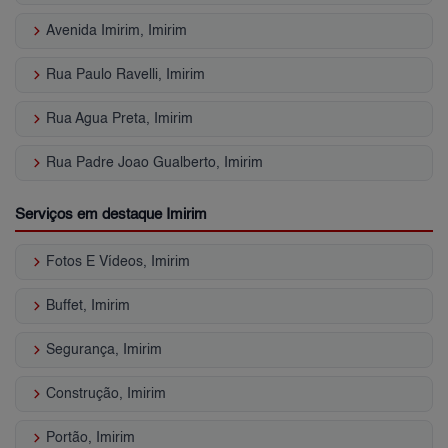
keyboard_arrow_right
Avenida Imirim, Imirim
keyboard_arrow_right
Rua Paulo Ravelli, Imirim
keyboard_arrow_right
Rua Agua Preta, Imirim
keyboard_arrow_right
Rua Padre Joao Gualberto, Imirim
Serviços em destaque Imirim
keyboard_arrow_right
Fotos E Vídeos, Imirim
keyboard_arrow_right
Buffet, Imirim
keyboard_arrow_right
Segurança, Imirim
keyboard_arrow_right
Construção, Imirim
keyboard_arrow_right
Portão, Imirim