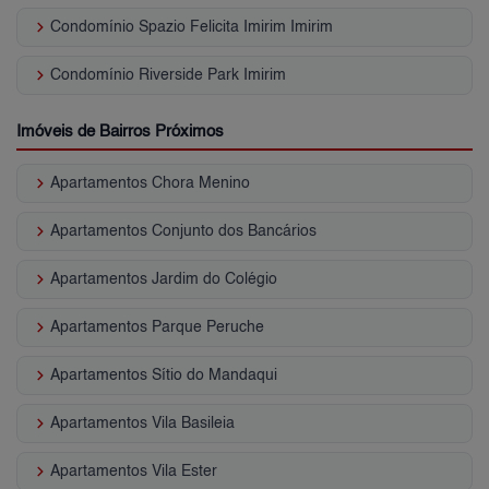
keyboard_arrow_right
Condomínio Spazio Felicita Imirim Imirim
keyboard_arrow_right
Condomínio Riverside Park Imirim
Imóveis de Bairros Próximos
keyboard_arrow_right
Apartamentos Chora Menino
keyboard_arrow_right
Apartamentos Conjunto dos Bancários
keyboard_arrow_right
Apartamentos Jardim do Colégio
keyboard_arrow_right
Apartamentos Parque Peruche
keyboard_arrow_right
Apartamentos Sítio do Mandaqui
keyboard_arrow_right
Apartamentos Vila Basileia
keyboard_arrow_right
Apartamentos Vila Ester