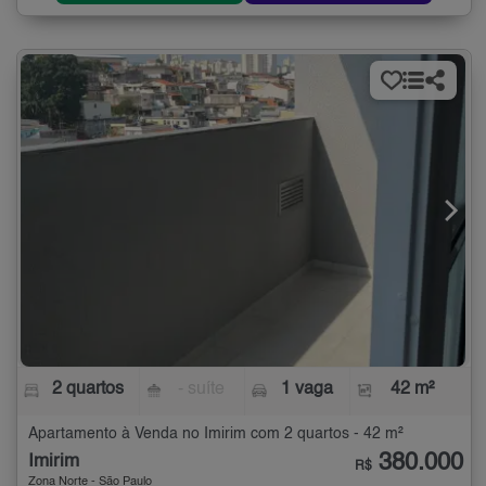
2 quartos
- suíte
1 vaga
42 m²
Apartamento à Venda no Imirim com 2 quartos - 42 m²
380.000
Imirim
R$
Zona Norte - São Paulo