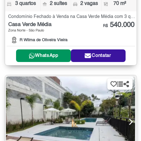
3 quartos
2 suítes
2 vagas
70 m²
Condomínio Fechado à Venda na Casa Verde Média com 3 quartos - 70 m²
540.000
Casa Verde Média
R$
Zona Norte - São Paulo
R Wilma de Oliveira Vieira
WhatsApp
Contatar