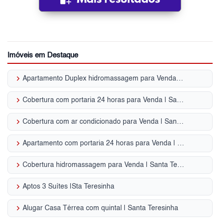
Imóveis em Destaque
keyboard_arrow_right
Apartamento Duplex hidromassagem para Venda | Santa Teresinha
keyboard_arrow_right
Cobertura com portaria 24 horas para Venda | Santa Teresinha
keyboard_arrow_right
Cobertura com ar condicionado para Venda | Santa Teresinha
keyboard_arrow_right
Apartamento com portaria 24 horas para Venda | Santa Teresinha
keyboard_arrow_right
Cobertura hidromassagem para Venda | Santa Teresinha
keyboard_arrow_right
Aptos 3 Suítes |Sta Teresinha
keyboard_arrow_right
Alugar Casa Térrea com quintal | Santa Teresinha