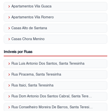
keyboard_arrow_right
Apartamentos Vila Guaca
keyboard_arrow_right
Apartamentos Vila Romero
keyboard_arrow_right
Casas Alto de Santana
keyboard_arrow_right
Casas Chora Menino
Imóveis por Ruas
keyboard_arrow_right
Rua Luis Antonio Dos Santos, Santa Teresinha
keyboard_arrow_right
Rua Piracema, Santa Teresinha
keyboard_arrow_right
Rua Itaici, Santa Teresinha
keyboard_arrow_right
Rua Dom Antonio Dos Santos Cabral, Santa Teresinha
keyboard_arrow_right
Rua Conselheiro Moreira De Barros, Santa Teresinha