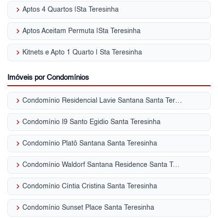
keyboard_arrow_right
Aptos 4 Quartos |Sta Teresinha
keyboard_arrow_right
Aptos Aceitam Permuta |Sta Teresinha
keyboard_arrow_right
Kitnets e Apto 1 Quarto | Sta Teresinha
Imóveis por Condomínios
keyboard_arrow_right
Condomínio Residencial Lavie Santana Santa Teresinha
keyboard_arrow_right
Condomínio I9 Santo Egidio Santa Teresinha
keyboard_arrow_right
Condomínio Platô Santana Santa Teresinha
keyboard_arrow_right
Condomínio Waldorf Santana Residence Santa Teresinha
keyboard_arrow_right
Condomínio Cíntia Cristina Santa Teresinha
keyboard_arrow_right
Condomínio Sunset Place Santa Teresinha