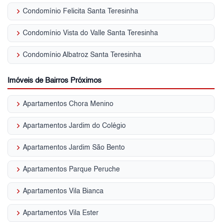
keyboard_arrow_right
Condomínio Felicita Santa Teresinha
keyboard_arrow_right
Condomínio Vista do Valle Santa Teresinha
keyboard_arrow_right
Condomínio Albatroz Santa Teresinha
Imóveis de Bairros Próximos
keyboard_arrow_right
Apartamentos Chora Menino
keyboard_arrow_right
Apartamentos Jardim do Colégio
keyboard_arrow_right
Apartamentos Jardim São Bento
keyboard_arrow_right
Apartamentos Parque Peruche
keyboard_arrow_right
Apartamentos Vila Bianca
keyboard_arrow_right
Apartamentos Vila Ester