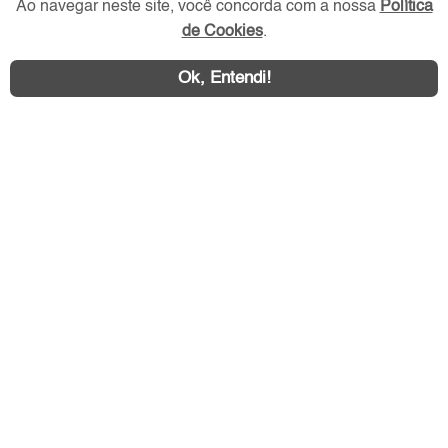
Ao navegar neste site, você concorda com a nossa
Política
de Cookies
.
Ok, Entendi!
Área exclusiva aos anunciantes,
acesse sua conta:
ZN Imóvel © 2026 - Todos os direitos reservados