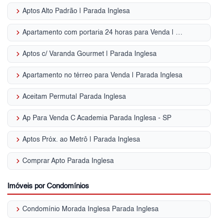
keyboard_arrow_right
Aptos Alto Padrão | Parada Inglesa
keyboard_arrow_right
Apartamento com portaria 24 horas para Venda | Parada Inglesa
keyboard_arrow_right
Aptos c/ Varanda Gourmet | Parada Inglesa
keyboard_arrow_right
Apartamento no térreo para Venda | Parada Inglesa
keyboard_arrow_right
Aceitam Permuta| Parada Inglesa
keyboard_arrow_right
Ap Para Venda C Academia Parada Inglesa - SP
keyboard_arrow_right
Aptos Próx. ao Metrô | Parada Inglesa
keyboard_arrow_right
Comprar Apto Parada Inglesa
Imóveis por Condomínios
keyboard_arrow_right
Condomínio Morada Inglesa Parada Inglesa