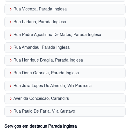
keyboard_arrow_right
Rua Vicenza, Parada Inglesa
keyboard_arrow_right
Rua Ladario, Parada Inglesa
keyboard_arrow_right
Rua Padre Agostinho De Matos, Parada Inglesa
keyboard_arrow_right
Rua Amandau, Parada Inglesa
keyboard_arrow_right
Rua Henrique Braglia, Parada Inglesa
keyboard_arrow_right
Rua Dona Gabriela, Parada Inglesa
keyboard_arrow_right
Rua Julia Lopes De Almeida, Vila Paulicéia
keyboard_arrow_right
Avenida Conceicao, Carandiru
keyboard_arrow_right
Rua Paulo De Faria, Vila Gustavo
Serviços em destaque Parada Inglesa