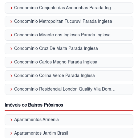
keyboard_arrow_right
Condomínio Conjunto das Andorinhas Parada Inglesa
keyboard_arrow_right
Condomínio Metropolitan Tucuruvi Parada Inglesa
keyboard_arrow_right
Condomínio Mirante dos Ingleses Parada Inglesa
keyboard_arrow_right
Condomínio Cruz De Malta Parada Inglesa
keyboard_arrow_right
Condomínio Carlos Magno Parada Inglesa
keyboard_arrow_right
Condomínio Colina Verde Parada Inglesa
keyboard_arrow_right
Condomínio Residencial London Quality Vila Dom Pedro II
Imóveis de Bairros Próximos
keyboard_arrow_right
Apartamentos Armênia
keyboard_arrow_right
Apartamentos Jardim Brasil