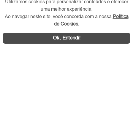
Utilizamos cookies para personalizar conteúdos e oferecer
uma melhor experiência.
Redes Sociais
Ao navegar neste site, você concorda com a nossa
Política
de Cookies
.
Ok, Entendi!
Área exclusiva aos anunciantes,
acesse sua conta: