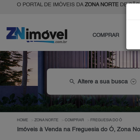
O PORTAL DE IMÓVEIS DA
ZONA NORTE
DE SÃO
COMPRAR
ALU
search
Altere a sua busca
HOME
ZONA NORTE
COMPRAR
FREGUESIA DO Ó
Imóveis à Venda na Freguesia do Ó, Zona No