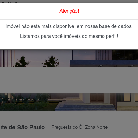
 PAULO
O que Procur
Atenção!
Imóvel não está mais disponível em nossa base de dados.
GAR
IMÓVEIS NOVOS
IMOBILIÁRIAS
OFEREÇA
Listamos para você imóveis do mesmo perfil!
rte de São Paulo
Freguesia do Ó, Zona Norte