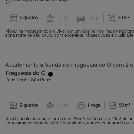
Endereço no círculo do mapa
2 quartos
- suíte
- vaga
36 m²
Morar na freguesia do ó é viver em um dos bairros mais tradiciona
zona norte de são paulo, com excelente infraestrutura e qualidade 
Apartamento à Venda na Freguesia do Ó com 2 qu
Freguesia do Ó
-
Zona Norte - São Paulo
2 quartos
- suíte
1 vaga
53 m²
Apartamento em andar térreo com 53m² de área útil e 23m² de á
uma garagem coberta. são 2 dormitórios, ambos com armários, a