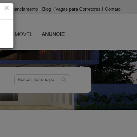
×
a?
|
Financiamento
|
Blog
|
Vagas para Corretores
|
Contato
 SEU IMÓVEL
ANUNCIE
search