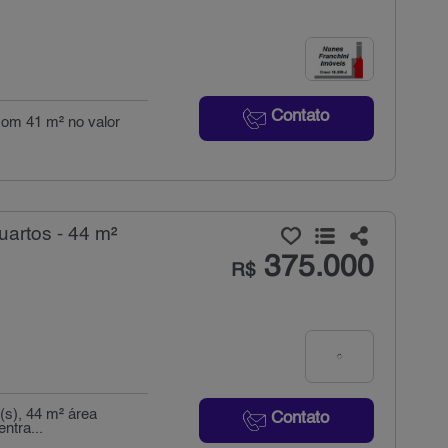
Contato
 com 41 m² no valor
artos - 44 m²
375.000
R$
(s), 44 m² área
Contato
entra...