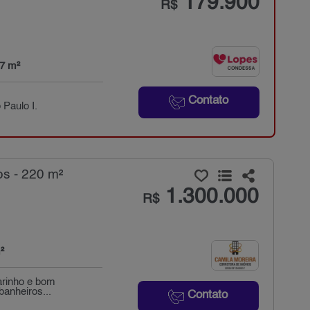
179.900
R$
37 m²
Contato
Paulo I.
s - 220 m²
1.300.000
R$
²
carinho e bom
banheiros...
Contato