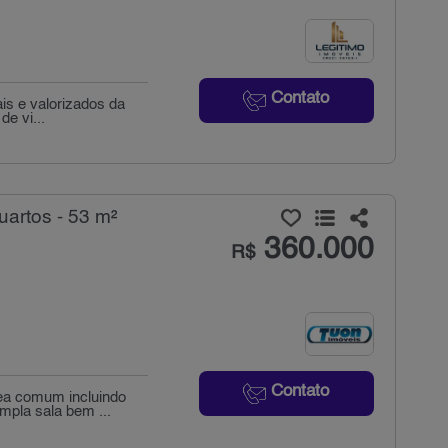
Contato
is e valorizados da
de vi...
artos - 53 m²
360.000
R$
Contato
rea comum incluindo
mpla sala bem ...