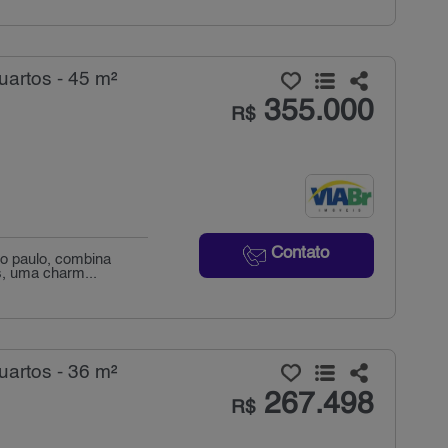
artos - 45 m²
355.000
R$
Contato
ão paulo, combina
s, uma charm...
artos - 36 m²
267.498
R$