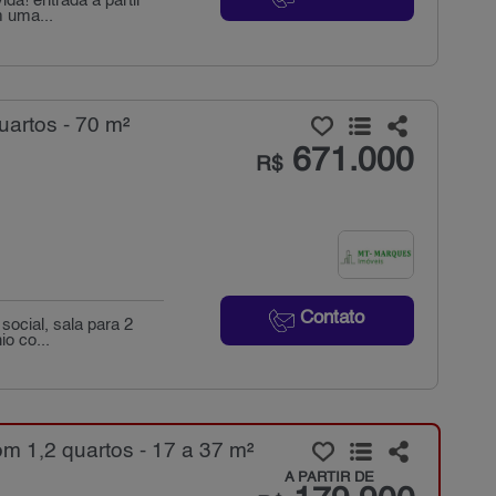
da! entrada a partir
m uma...
artos - 70 m²
671.000
R$
Contato
social, sala para 2
o co...
 1,2 quartos - 17 a 37 m²
A PARTIR DE