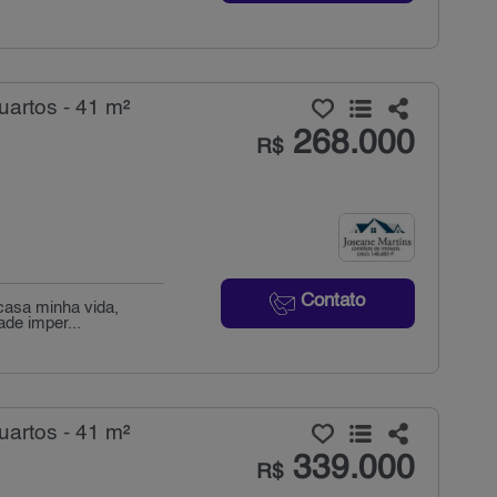
artos - 41 m²
268.000
R$
Contato
casa minha vida,
ade imper...
artos - 41 m²
339.000
R$