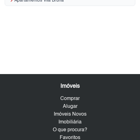
keyboard_arrow_right
Apartamentos Vila Bruna
Imóveis
Comprar
Alugar
Imóveis Novos
Imobiliária
O que procura?
Favoritos