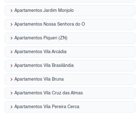
keyboard_arrow_right
Apartamentos Jardim Monjolo
keyboard_arrow_right
Apartamentos Nossa Senhora do Ó
keyboard_arrow_right
Apartamentos Piqueri (ZN)
keyboard_arrow_right
Apartamentos Vila Arcádia
keyboard_arrow_right
Apartamentos Vila Brasilândia
keyboard_arrow_right
Apartamentos Vila Bruna
keyboard_arrow_right
Apartamentos Vila Cruz das Almas
keyboard_arrow_right
Apartamentos Vila Pereira Cerca