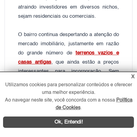
atraindo investidores em diversos nichos,
sejam residenciais ou comerciais.
O bairro continua despertando a atenção do
mercado imobiliário, justamente em razão
do grande número de
terrenos vazios e
casas antigas
, que ainda estão a preços
interessantes para incorporação. Sem
X
contar que a Freguesia é considerada um
Utilizamos cookies para personalizar conteúdos e oferecer
dos bairros com melhor qualidade de vida
uma melhor experiência.
na Capital. Como o comércio e o lazer
Ao navegar neste site, você concorda com a nossa
Política
de Cookies
.
ainda têm para onde crescer, essas são
grandes oportunidades de negócios para
Ok, Entendi!
investidores, concomitantemente ao
aumento de lançamentos, em um círculo