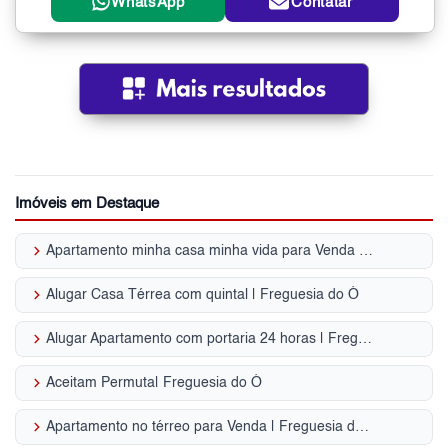
WhatsApp
Contatar
Imóveis em Destaque
keyboard_arrow_right
Apartamento minha casa minha vida para Venda | Freguesia do Ó
keyboard_arrow_right
Alugar Casa Térrea com quintal | Freguesia do Ó
keyboard_arrow_right
Alugar Apartamento com portaria 24 horas | Freguesia do Ó
keyboard_arrow_right
Aceitam Permuta| Freguesia do Ó
keyboard_arrow_right
Apartamento no térreo para Venda | Freguesia do Ó