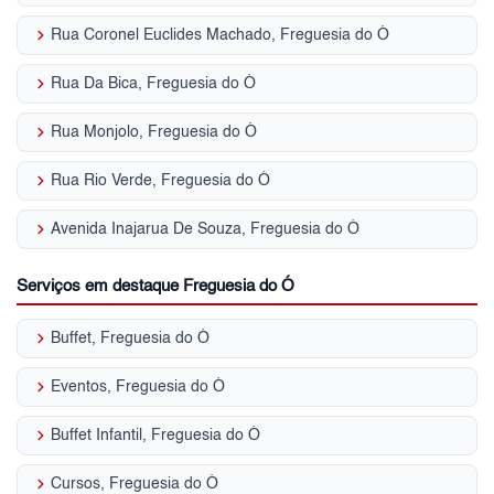
keyboard_arrow_right
Rua Coronel Euclides Machado, Freguesia do Ó
keyboard_arrow_right
Rua Da Bica, Freguesia do Ó
keyboard_arrow_right
Rua Monjolo, Freguesia do Ó
keyboard_arrow_right
Rua Rio Verde, Freguesia do Ó
keyboard_arrow_right
Avenida Inajarua De Souza, Freguesia do Ó
Serviços em destaque Freguesia do Ó
keyboard_arrow_right
Buffet, Freguesia do Ó
keyboard_arrow_right
Eventos, Freguesia do Ó
keyboard_arrow_right
Buffet Infantil, Freguesia do Ó
keyboard_arrow_right
Cursos, Freguesia do Ó