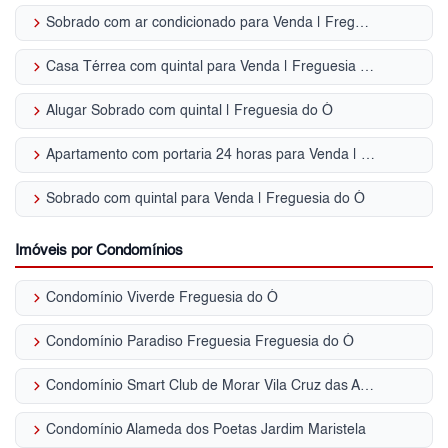
keyboard_arrow_right
Sobrado com ar condicionado para Venda | Freguesia do Ó
keyboard_arrow_right
Casa Térrea com quintal para Venda | Freguesia do Ó
keyboard_arrow_right
Alugar Sobrado com quintal | Freguesia do Ó
keyboard_arrow_right
Apartamento com portaria 24 horas para Venda | Freguesia do Ó
keyboard_arrow_right
Sobrado com quintal para Venda | Freguesia do Ó
Imóveis por Condomínios
keyboard_arrow_right
Condomínio Viverde Freguesia do Ó
keyboard_arrow_right
Condomínio Paradiso Freguesia Freguesia do Ó
keyboard_arrow_right
Condomínio Smart Club de Morar Vila Cruz das Almas
keyboard_arrow_right
Condomínio Alameda dos Poetas Jardim Maristela