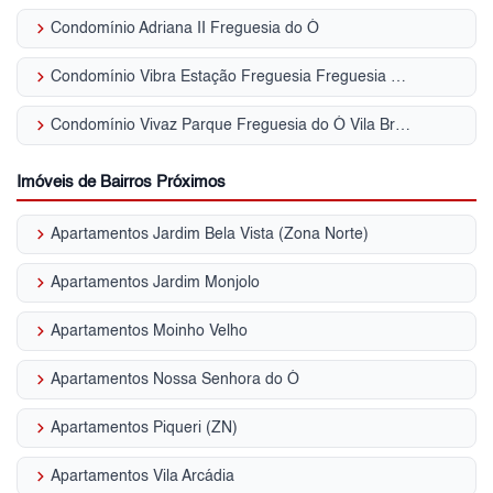
keyboard_arrow_right
Condomínio Adriana II Freguesia do Ó
keyboard_arrow_right
Condomínio Vibra Estação Freguesia Freguesia do Ó
keyboard_arrow_right
Condomínio Vivaz Parque Freguesia do Ó Vila Bruna
Imóveis de Bairros Próximos
keyboard_arrow_right
Apartamentos Jardim Bela Vista (Zona Norte)
keyboard_arrow_right
Apartamentos Jardim Monjolo
keyboard_arrow_right
Apartamentos Moinho Velho
keyboard_arrow_right
Apartamentos Nossa Senhora do Ó
keyboard_arrow_right
Apartamentos Piqueri (ZN)
keyboard_arrow_right
Apartamentos Vila Arcádia