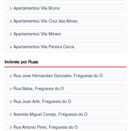
keyboard_arrow_right
Apartamentos Vila Bruna
keyboard_arrow_right
Apartamentos Vila Cruz das Almas
keyboard_arrow_right
Apartamentos Vila Miriam
keyboard_arrow_right
Apartamentos Vila Pereira Cerca
Imóveis por Ruas
keyboard_arrow_right
Rua Jose Hernandes Gonzales, Freguesia do Ó
keyboard_arrow_right
Rua Balsa, Freguesia do Ó
keyboard_arrow_right
Rua Juan Arfe, Freguesia do Ó
keyboard_arrow_right
Avenida Miguel Conejo, Freguesia do Ó
keyboard_arrow_right
Rua Antonio Pires, Freguesia do Ó