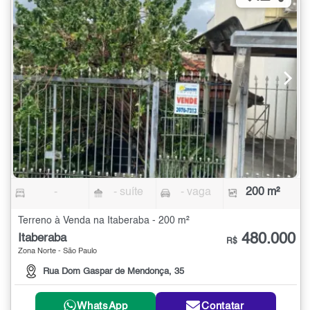
-
- suíte
- vaga
200 m²
Terreno à Venda na Itaberaba - 200 m²
480.000
Itaberaba
R$
Zona Norte - São Paulo
Rua Dom Gaspar de Mendonça, 35
WhatsApp
Contatar