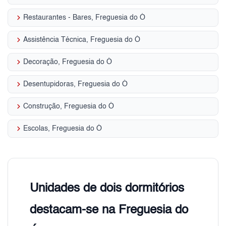
keyboard_arrow_right
Restaurantes - Bares, Freguesia do Ó
keyboard_arrow_right
Assistência Técnica, Freguesia do Ó
keyboard_arrow_right
Decoração, Freguesia do Ó
keyboard_arrow_right
Desentupidoras, Freguesia do Ó
keyboard_arrow_right
Construção, Freguesia do Ó
keyboard_arrow_right
Escolas, Freguesia do Ó
Unidades de dois dormitórios
destacam-se na Freguesia do