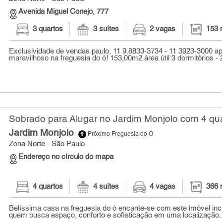
Avenida Miguel Conejo, 777
3 quartos
3 suítes
2 vagas
153 
Exclusividade de vendas paulo, 11 9.8833-3734 - 11 3923-3000 a
maravilhoso na freguesia do ó! 153,00m2 área útil 3 dormitórios - 2 
Sobrado para Alugar no Jardim Monjolo com 4 qua
Jardim Monjolo
-
Próximo Freguesia do Ó
Zona Norte - São Paulo
Endereço no círculo do mapa
4 quartos
4 suítes
4 vagas
366 
Belíssima casa na freguesia do ó encante-se com este imóvel incrí
quem busca espaço, conforto e sofisticação em uma localização..