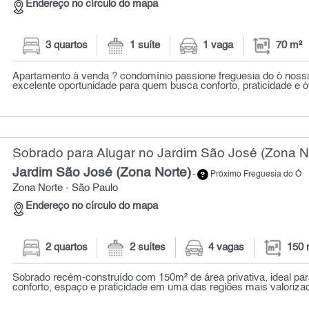
Endereço no círculo do mapa
3 quartos
1 suíte
1 vaga
70 m²
Apartamento à venda ? condomínio passione freguesia do ó noss
excelente oportunidade para quem busca conforto, praticidade e ó
Sobrado para Alugar no Jardim São José (Zona No
Jardim São José (Zona Norte)
-
Próximo Freguesia do Ó
Zona Norte - São Paulo
Endereço no círculo do mapa
2 quartos
2 suítes
4 vagas
150 
Sobrado recém-construído com 150m² de área privativa, ideal p
conforto, espaço e praticidade em uma das regiões mais valorizad