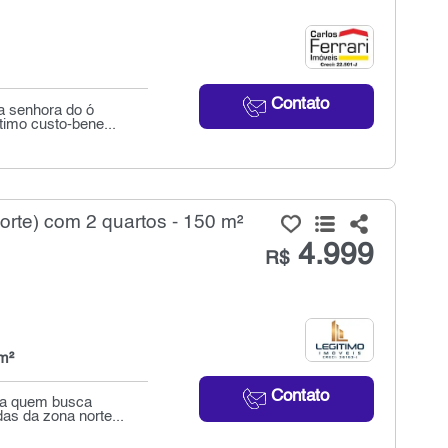
Contato
a senhora do ó
timo custo-bene...
rte) com 2 quartos - 150 m²
4.999
R$
m²
Contato
ara quem busca
as da zona norte...