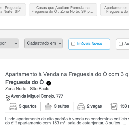
s, Freguesia
Casas que Aceitam Permuta na
Apartamentos 
a Norte, SP
Freguesia do Ó , Zona Norte, SP para
Freguesia do
Venda
N
Imóveis Novos
Ac
Apartamento à Venda na Freguesia do Ó com 3 qu
Freguesia do Ó
-
Zona Norte - São Paulo
Avenida Miguel Conejo, 777
3 quartos
3 suítes
2 vagas
153 
Lindo apartamento de alto padrão à venda no condomínio edifício v
do ó!!! apartamento com 153 m²: sala de estar/jantar, 3 suítes, ...