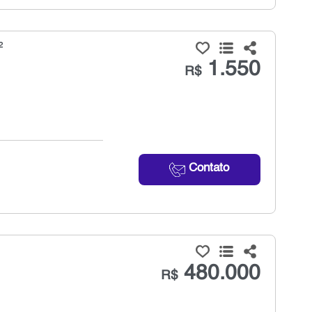
²
1.550
R$
Contato
480.000
R$