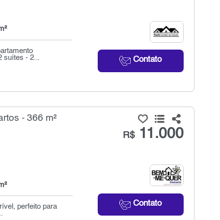
m²
partamento
suítes - 2...
Contato
rtos - 366 m²
11.000
R$
m²
Contato
vel, perfeito para
.