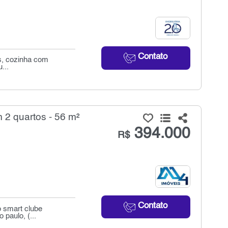
Contato
s, cozinha com
...
 2 quartos - 56 m²
394.000
R$
Contato
o smart clube
paulo, (...