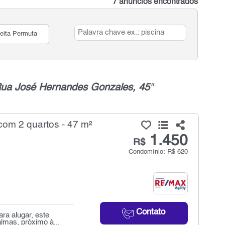
7 anúncios encontrados
eita Permuta
Rua José Hernandes Gonzales, 45
"
com 2 quartos - 47 m²
1.450
R$
Condomínio: R$ 620
Contato
ra alugar, este
lmas, próximo à...