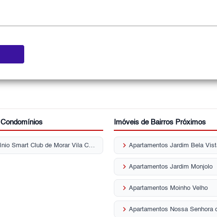
r Condomínios
Imóveis de Bairros Próximos
keyboard_arrow_right
Condomínio Smart Club de Morar Vila Cruz das Almas
keyboard_arrow_right
Apartamentos Jardim Monjolo
keyboard_arrow_right
Apartamentos Moinho Velho
keyboard_arrow_right
Apartamentos Nossa Senhora 