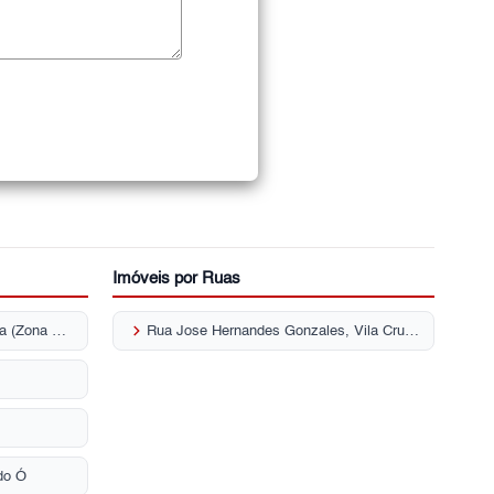
Imóveis por Ruas
keyboard_arrow_right
Apartamentos Jardim Bela Vista (Zona Norte)
Rua Jose Hernandes Gonzales, Vila Cruz das Almas
do Ó