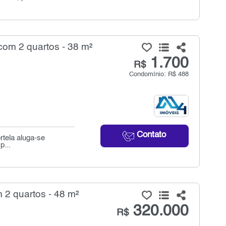
com 2 quartos - 38 m²
1.700
R$
Condomínio: R$ 488
Contato
rtela aluga-se
p...
 2 quartos - 48 m²
320.000
R$