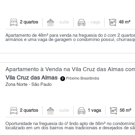
2 quartos
- suíte
- vaga
48 m²
Apartamento de 48m² para venda na freguesia do ó com 2 quarto
armários e uma vaga de garagem o condomínio possuí, churrasqu
Apartamento à Venda na Vila Cruz das Almas com
Vila Cruz das Almas
-
Próximo Brasilândia
Zona Norte - São Paulo
2 quartos
- suíte
1 vaga
56 m²
Oportunidade na freguesia do ó! lindo apto de 56m² no condomíni
localizado em um dos bairros mais tradicionais e desejados de são 