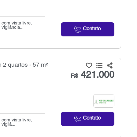
com vista livre,
igilância...
Contato
 2 quartos - 57 m²
421.000
R$
Contato
com vista livre,
igilâ...