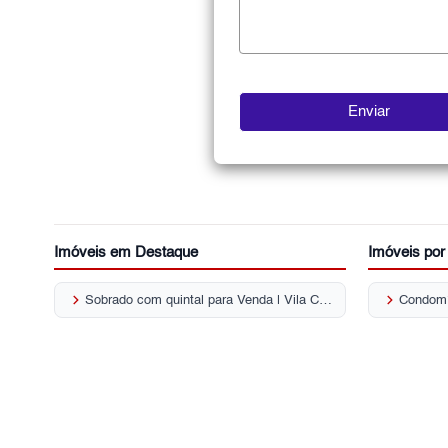
Imóveis em Destaque
Imóveis po
keyboard_arrow_right
keyboard_arrow_right
Sobrado com quintal para Venda | Vila Cruz das Almas