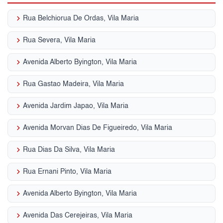
keyboard_arrow_right
Rua Belchiorua De Ordas, Vila Maria
keyboard_arrow_right
Rua Severa, Vila Maria
keyboard_arrow_right
Avenida Alberto Byington, Vila Maria
keyboard_arrow_right
Rua Gastao Madeira, Vila Maria
keyboard_arrow_right
Avenida Jardim Japao, Vila Maria
keyboard_arrow_right
Avenida Morvan Dias De Figueiredo, Vila Maria
keyboard_arrow_right
Rua Dias Da Silva, Vila Maria
keyboard_arrow_right
Rua Ernani Pinto, Vila Maria
keyboard_arrow_right
Avenida Alberto Byington, Vila Maria
keyboard_arrow_right
Avenida Das Cerejeiras, Vila Maria