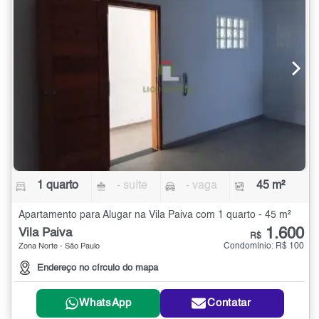
1 quarto
- suíte
- vaga
45 m²
Apartamento para Alugar na Vila Paiva com 1 quarto - 45 m²
1.600
Vila Paiva
R$
Condomínio: R$ 100
Zona Norte - São Paulo
Endereço no círculo do mapa
WhatsApp
Contatar