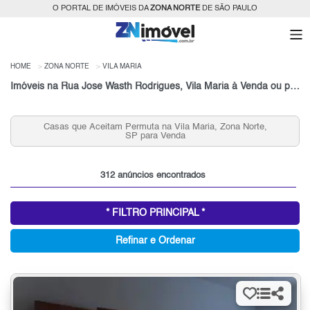
O PORTAL DE IMÓVEIS DA
ZONA NORTE
DE SÃO PAULO
HOME
ZONA NORTE
VILA MARIA
Imóveis na Rua Jose Wasth Rodrigues, Vila Maria à Venda ou para Alugar, Zona Norte, São Paulo, SP
que Aceitam Permuta na Vila Maria, Zona Norte,
Apartamentos
SP para Venda
312 anúncios encontrados
* FILTRO PRINCIPAL *
Refinar e Ordenar