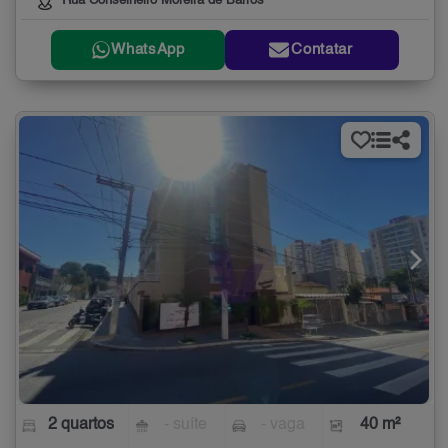
Rua Conselheiro Moreira de Barros
WhatsApp
Contatar
2 quartos
- suíte
- vaga
40 m²