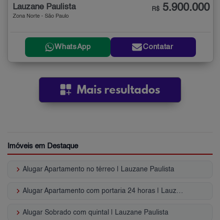
5.900.000
Lauzane Paulista
R$
Zona Norte - São Paulo
WhatsApp
Contatar
Imóveis em Destaque
keyboard_arrow_right
Alugar Apartamento no térreo | Lauzane Paulista
keyboard_arrow_right
Alugar Apartamento com portaria 24 horas | Lauzane Paulista
keyboard_arrow_right
Alugar Sobrado com quintal | Lauzane Paulista