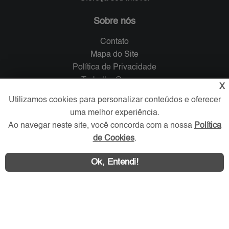
Sobre nós
Contato
Mapa do Site
Política de Privacidade
Trabalhe Conosco
X
Utilizamos cookies para personalizar conteúdos e oferecer
Verificada por
uma melhor experiência.
Ao navegar neste site, você concorda com a nossa
Política
de Cookies
.
Redes Sociais
Ok, Entendi!