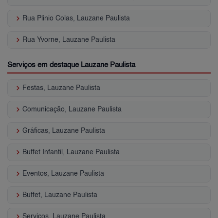
keyboard_arrow_right
Rua Plinio Colas, Lauzane Paulista
keyboard_arrow_right
Rua Yvorne, Lauzane Paulista
Serviços em destaque Lauzane Paulista
keyboard_arrow_right
Festas, Lauzane Paulista
keyboard_arrow_right
Comunicação, Lauzane Paulista
keyboard_arrow_right
Gráficas, Lauzane Paulista
keyboard_arrow_right
Buffet Infantil, Lauzane Paulista
keyboard_arrow_right
Eventos, Lauzane Paulista
keyboard_arrow_right
Buffet, Lauzane Paulista
keyboard_arrow_right
Serviços, Lauzane Paulista