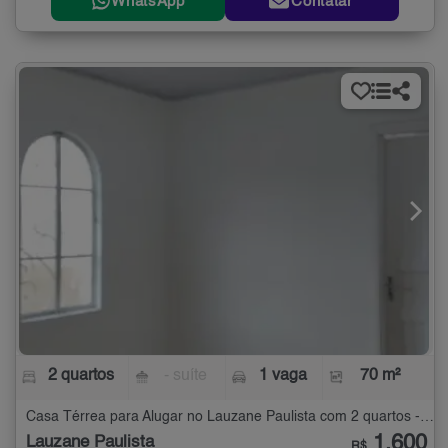
WhatsApp
Contatar
2 quartos
- suíte
1 vaga
70 m²
Casa Térrea para Alugar no Lauzane Paulista com 2 quartos - 70 m²
1.600
Lauzane Paulista
R$