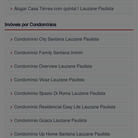
keyboard_arrow_right
Alugar Casa Térrea com quintal | Lauzane Paulista
Imóveis por Condomínios
keyboard_arrow_right
Condomínio City Santana Lauzane Paulista
keyboard_arrow_right
Condomínio Family Santana Imirim
keyboard_arrow_right
Condomínio Overview Lauzane Paulista
keyboard_arrow_right
Condomínio Vivaz Lauzane Paulista
keyboard_arrow_right
Condomínio Spazio Di Roma Lauzane Paulista
keyboard_arrow_right
Condomínio Residencial Easy Life Lauzane Paulista
keyboard_arrow_right
Condomínio Guaca Lauzane Paulista
keyboard_arrow_right
Condomínio Up Home Santana Lauzane Paulista