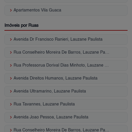
keyboard_arrow_right
Apartamentos Vila Guaca
Imóveis por Ruas
keyboard_arrow_right
Avenida Dr Francisco Ranieri, Lauzane Paulista
keyboard_arrow_right
Rua Conselheiro Moreira De Barros, Lauzane Paulista
keyboard_arrow_right
Rua Professorua Dorival Dias Minhoto, Lauzane Paulista
keyboard_arrow_right
Avenida Direitos Humanos, Lauzane Paulista
keyboard_arrow_right
Avenida Ultramarino, Lauzane Paulista
keyboard_arrow_right
Rua Tavannes, Lauzane Paulista
keyboard_arrow_right
Avenida Joao Pessoa, Lauzane Paulista
keyboard_arrow_right
Rua Conselheiro Moreira De Barros, Lauzane Paulista