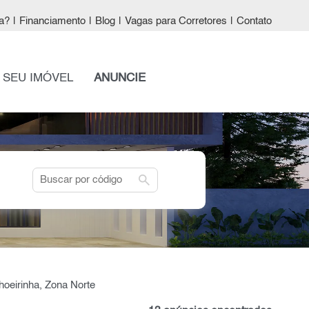
a?
|
Financiamento
|
Blog
|
Vagas para Corretores
|
Contato
 SEU IMÓVEL
ANUNCIE
search
hoeirinha, Zona Norte