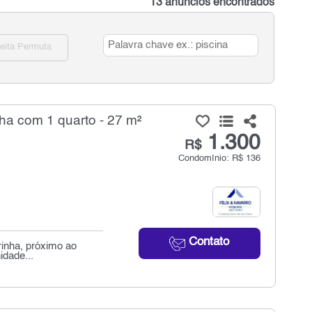
13 anúncios encontrados
eita Permuta
ha com 1 quarto - 27 m²
1.300
R$
Condomínio: R$ 136
Contato
rinha, próximo ao
idade...