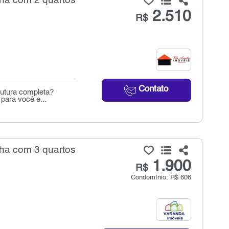
nha com 2 quartos
2.510
R$
Contato
rutura completa?
para você e...
nha com 3 quartos
1.900
R$
Condomínio: R$ 606