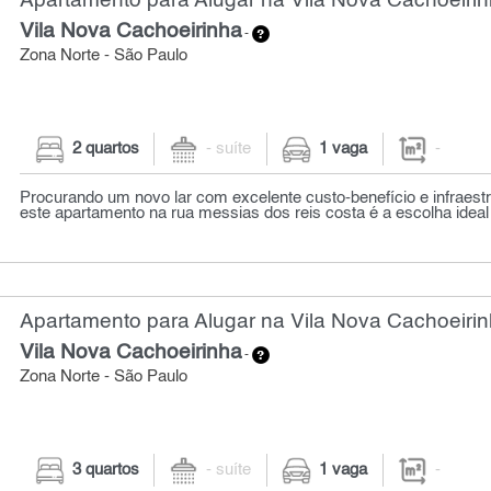
Apartamento para Alugar na Vila Nova Cachoeiri
Vila Nova Cachoeirinha
-
Zona Norte - São Paulo
2 quartos
- suíte
1 vaga
-
Procurando um novo lar com excelente custo-benefício e infraest
este apartamento na rua messias dos reis costa é a escolha ideal 
Apartamento para Alugar na Vila Nova Cachoeiri
Vila Nova Cachoeirinha
-
Zona Norte - São Paulo
3 quartos
- suíte
1 vaga
-