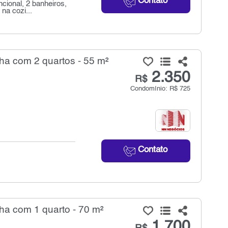
Contato
cional, 2 banheiros,
na cozi...
ha com 2 quartos - 55 m²
2.350
R$
Condomínio: R$ 725
Contato
ha com 1 quarto - 70 m²
1.700