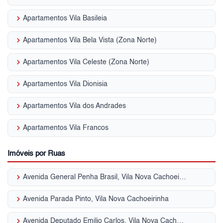
keyboard_arrow_right
Apartamentos Vila Basileia
keyboard_arrow_right
Apartamentos Vila Bela Vista (Zona Norte)
keyboard_arrow_right
Apartamentos Vila Celeste (Zona Norte)
keyboard_arrow_right
Apartamentos Vila Dionisia
keyboard_arrow_right
Apartamentos Vila dos Andrades
keyboard_arrow_right
Apartamentos Vila Francos
Imóveis por Ruas
keyboard_arrow_right
Avenida General Penha Brasil, Vila Nova Cachoeirinha
keyboard_arrow_right
Avenida Parada Pinto, Vila Nova Cachoeirinha
keyboard_arrow_right
Avenida Deputado Emilio Carlos, Vila Nova Cachoeirinha