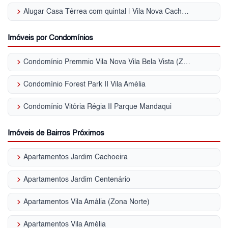
keyboard_arrow_right
Alugar Casa Térrea com quintal | Vila Nova Cachoeirinha
Imóveis por Condomínios
keyboard_arrow_right
Condomínio Premmio Vila Nova Vila Bela Vista (Zona Norte)
keyboard_arrow_right
Condomínio Forest Park II Vila Amélia
keyboard_arrow_right
Condomínio Vitória Régia II Parque Mandaqui
Imóveis de Bairros Próximos
keyboard_arrow_right
Apartamentos Jardim Cachoeira
keyboard_arrow_right
Apartamentos Jardim Centenário
keyboard_arrow_right
Apartamentos Vila Amália (Zona Norte)
keyboard_arrow_right
Apartamentos Vila Amélia