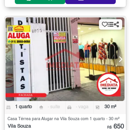
1 quarto
- suíte
- vaga
30 m²
Casa Térrea para Alugar na Vila Souza com 1 quarto - 30 m²
650
Vila Souza
R$