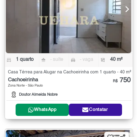
1 quarto
- suíte
- vaga
40 m²
Casa Térrea para Alugar na Cachoeirinha com 1 quarto - 40 m²
750
Cachoeirinha
R$
Zona Norte - São Paulo
Doutor Almeida Nobre
WhatsApp
Contatar