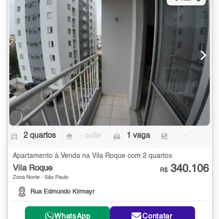
2 quartos
- suíte
1 vaga
-
Apartamento à Venda na Vila Roque com 2 quartos
340.106
Vila Roque
R$
Zona Norte - São Paulo
Rua Edmundo Kirmayr
WhatsApp
Contatar