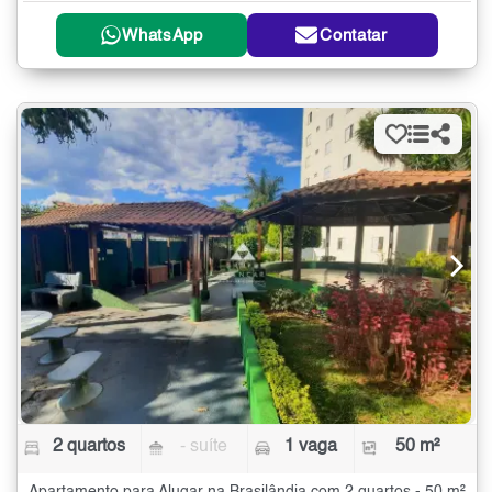
WhatsApp
Contatar
2 quartos
- suíte
1 vaga
50 m²