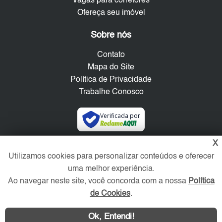
Vagas para corretores
Ofereça seu imóvel
Sobre nós
Contato
Mapa do Site
Política de Privacidade
Trabalhe Conosco
Verificada por
X
Redes Sociais
Utilizamos cookies para personalizar conteúdos e oferecer
uma melhor experiência.
Ao navegar neste site, você concorda com a nossa
Política
de Cookies
.
Ok, Entendi!