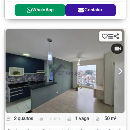
WhatsApp
Contatar
2 quartos
- suíte
1 vaga
50 m²