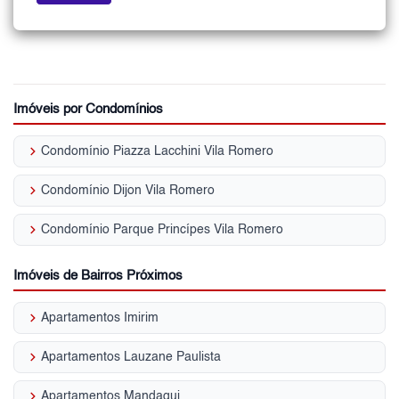
Imóveis por Condomínios
keyboard_arrow_right
Condomínio Piazza Lacchini Vila Romero
keyboard_arrow_right
Condomínio Dijon Vila Romero
keyboard_arrow_right
Condomínio Parque Princípes Vila Romero
Imóveis de Bairros Próximos
keyboard_arrow_right
Apartamentos Imirim
keyboard_arrow_right
Apartamentos Lauzane Paulista
keyboard_arrow_right
Apartamentos Mandaqui