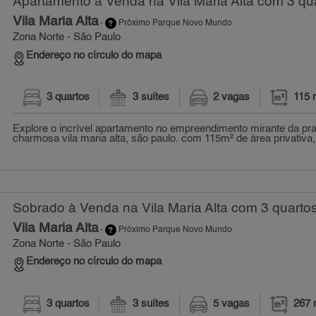
Apartamento à Venda na Vila Maria Alta com 3 qua
Vila Maria Alta
-
Próximo Parque Novo Mundo
Zona Norte - São Paulo
Endereço no círculo do mapa
3 quartos
3 suítes
2 vagas
115 
Explore o incrível apartamento no empreendimento mirante da pra
charmosa vila maria alta, são paulo. com 115m² de área privativa,
Sobrado à Venda na Vila Maria Alta com 3 quartos
Vila Maria Alta
-
Próximo Parque Novo Mundo
Zona Norte - São Paulo
Endereço no círculo do mapa
3 quartos
3 suítes
5 vagas
267 