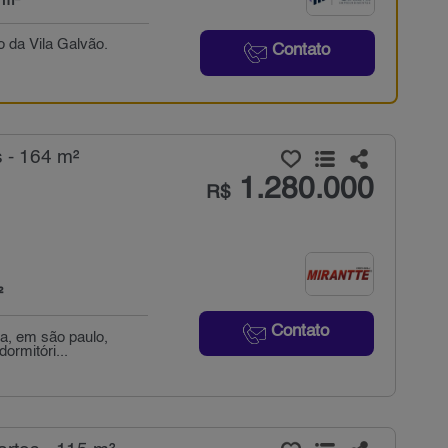
 m²
o da Vila Galvão.
Contato
 - 164 m²
1.280.000
R$
²
Contato
ta, em são paulo,
ormitóri...