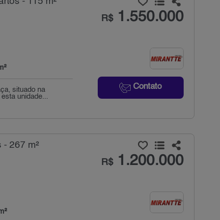
rtos - 115 m²
1.550.000
R$
m²
Contato
ça, situado na
 esta unidade...
 - 267 m²
1.200.000
R$
m²