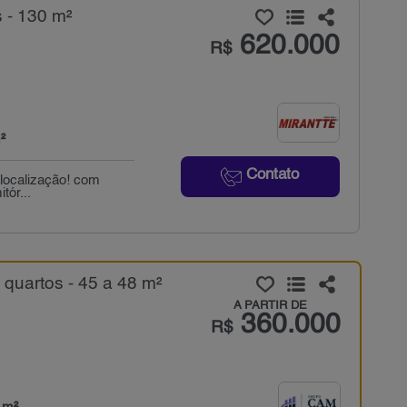
 - 130 m²
620.000
R$
²
Contato
 localização! com
tór...
quartos - 45 a 48 m²
A PARTIR DE
360.000
R$