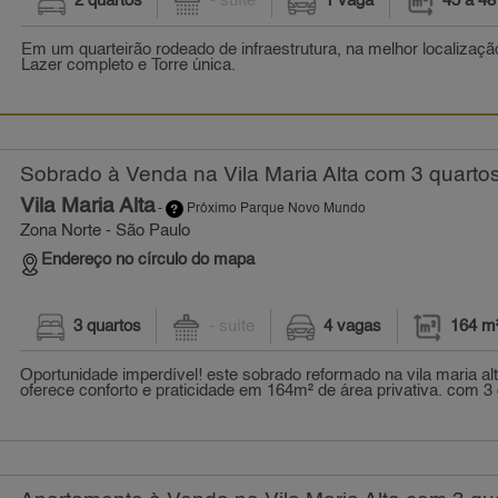
2 quartos
- suíte
1 vaga
45 a 48
Em um quarteirão rodeado de infraestrutura, na melhor localizaçã
Lazer completo e Torre única.
Sobrado à Venda na Vila Maria Alta com 3 quartos
Vila Maria Alta
-
Próximo Parque Novo Mundo
Zona Norte - São Paulo
Endereço no círculo do mapa
3 quartos
- suíte
4 vagas
164 m
Oportunidade imperdível! este sobrado reformado na vila maria al
oferece conforto e praticidade em 164m² de área privativa. com 3 d