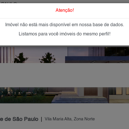
 PAULO
O que Procur
Atenção!
Imóvel não está mais disponível em nossa base de dados.
GAR
IMÓVEIS NOVOS
IMOBILIÁRIAS
OFEREÇA
Listamos para você imóveis do mesmo perfil!
te de São Paulo
Vila Maria Alta, Zona Norte