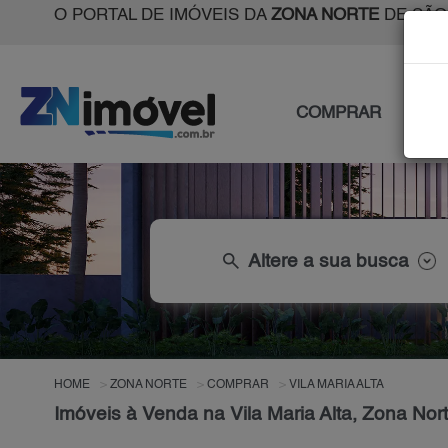
O PORTAL DE IMÓVEIS DA
ZONA NORTE
DE SÃO
COMPRAR
ALU
search
Altere a sua busca
HOME
ZONA NORTE
COMPRAR
VILA MARIA ALTA
Imóveis à Venda na Vila Maria Alta, Zona Nor