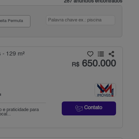
287 anúncios encontrados
eita Permuta
 - 129 m²
650.000
R$
²
Contato
o e praticidade para
cal...