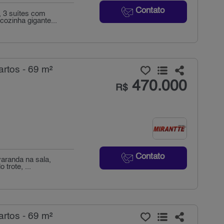
Contato
 3 suítes com
cozinha gigante...
rtos - 69 m²
470.000
R$
Contato
aranda na sala,
trote, ...
rtos - 69 m²