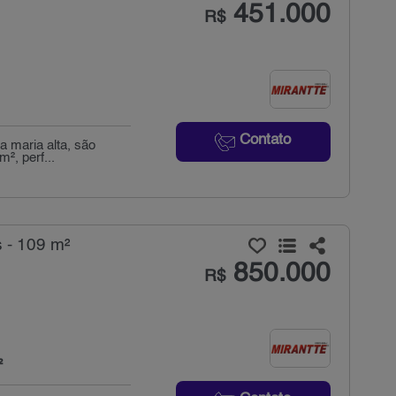
451.000
R$
Contato
a maria alta, são
², perf...
 - 109 m²
850.000
R$
²