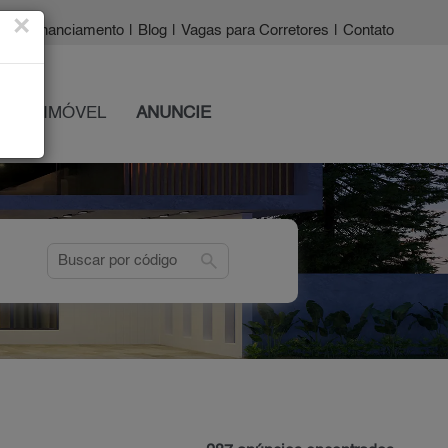
×
a?
|
Financiamento
|
Blog
|
Vagas para Corretores
|
Contato
 SEU IMÓVEL
ANUNCIE
search