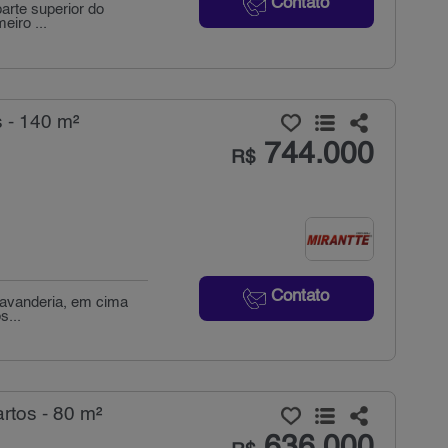
Contato
arte superior do
eiro ...
 - 140 m²
744.000
R$
Contato
 lavanderia, em cima
s...
rtos - 80 m²
636.000