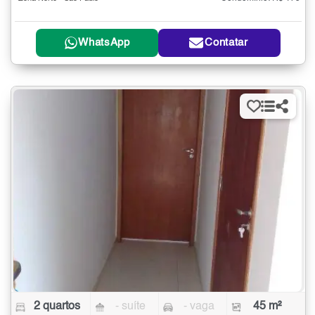
WhatsApp
Contatar
2 quartos
- suíte
- vaga
45 m²