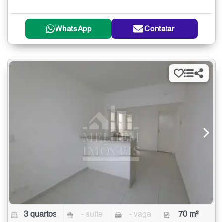
WhatsApp
Contatar
3 quartos
- suíte
- vaga
70 m²