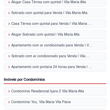
keyboard_arrow_right
Alugar Casa Térrea com quintal | Vila Maria Alta
keyboard_arrow_right
Sobrado com quintal para Venda | Vila Maria Alta
keyboard_arrow_right
Casa Térrea com quintal para Venda | Vila Maria Alta
keyboard_arrow_right
Alugar Sobrado com quintal | Vila Maria Alta
keyboard_arrow_right
Apartamento com ar condicionado para Venda | Vila Maria Alta
keyboard_arrow_right
Sobrado com ar condicionado para Venda | Vila Maria Alta
keyboard_arrow_right
Apartamento com portaria 24 horas para Venda | Vila Maria Alta
Imóveis por Condomínios
keyboard_arrow_right
Condomínio Residencial Içara 2 Vila Maria Alta
keyboard_arrow_right
Condomínio You, Vila Maria Vila Paiva