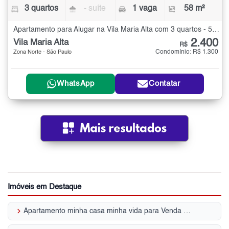
3 quartos
- suíte
1 vaga
58 m²
Apartamento para Alugar na Vila Maria Alta com 3 quartos - 58 m²
2.400
Vila Maria Alta
R$
Condomínio: R$ 1.300
Zona Norte - São Paulo
WhatsApp
Contatar
Imóveis em Destaque
keyboard_arrow_right
Apartamento minha casa minha vida para Venda | Vila Maria Alta