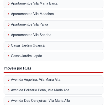
keyboard_arrow_right
Apartamentos Vila Maria Baixa
keyboard_arrow_right
Apartamentos Vila Medeiros
keyboard_arrow_right
Apartamentos Vila Paiva
keyboard_arrow_right
Apartamentos Vila Sabrina
keyboard_arrow_right
Casas Jardim Guançã
keyboard_arrow_right
Casas Jardim Japão
Imóveis por Ruas
keyboard_arrow_right
Avenida Angelina, Vila Maria Alta
keyboard_arrow_right
Avenida Belisario Pena, Vila Maria Alta
keyboard_arrow_right
Avenida Das Cerejeiras, Vila Maria Alta