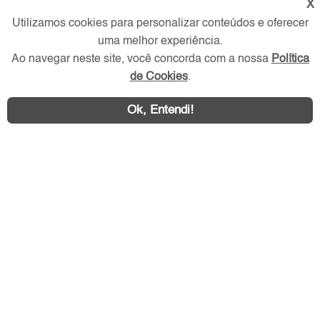
X
Utilizamos cookies para personalizar conteúdos e oferecer
Redes Sociais
uma melhor experiência.
Ao navegar neste site, você concorda com a nossa
Política
de Cookies
.
Ok, Entendi!
Área exclusiva aos anunciantes,
acesse sua conta: