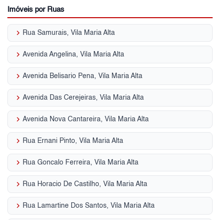
Imóveis por Ruas
keyboard_arrow_right
Rua Samurais, Vila Maria Alta
keyboard_arrow_right
Avenida Angelina, Vila Maria Alta
keyboard_arrow_right
Avenida Belisario Pena, Vila Maria Alta
keyboard_arrow_right
Avenida Das Cerejeiras, Vila Maria Alta
keyboard_arrow_right
Avenida Nova Cantareira, Vila Maria Alta
keyboard_arrow_right
Rua Ernani Pinto, Vila Maria Alta
keyboard_arrow_right
Rua Goncalo Ferreira, Vila Maria Alta
keyboard_arrow_right
Rua Horacio De Castilho, Vila Maria Alta
keyboard_arrow_right
Rua Lamartine Dos Santos, Vila Maria Alta