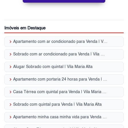
Imóveis em Destaque
keyboard_arrow_right
Apartamento com ar condicionado para Venda | Vila Maria Alta
keyboard_arrow_right
Sobrado com ar condicionado para Venda | Vila Maria Alta
keyboard_arrow_right
Alugar Sobrado com quintal | Vila Maria Alta
keyboard_arrow_right
Apartamento com portaria 24 horas para Venda | Vila Maria Alta
keyboard_arrow_right
Casa Térrea com quintal para Venda | Vila Maria Alta
keyboard_arrow_right
Sobrado com quintal para Venda | Vila Maria Alta
keyboard_arrow_right
Apartamento minha casa minha vida para Venda | Vila Maria Alta