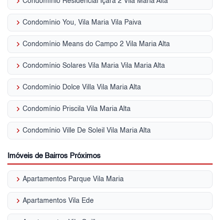
keyboard_arrow_right
Condomínio Residencial Içara 2 Vila Maria Alta
keyboard_arrow_right
Condomínio You, Vila Maria Vila Paiva
keyboard_arrow_right
Condomínio Means do Campo 2 Vila Maria Alta
keyboard_arrow_right
Condomínio Solares Vila Maria Vila Maria Alta
keyboard_arrow_right
Condomínio Dolce Villa Vila Maria Alta
keyboard_arrow_right
Condomínio Priscila Vila Maria Alta
keyboard_arrow_right
Condomínio Ville De Soleil Vila Maria Alta
Imóveis de Bairros Próximos
keyboard_arrow_right
Apartamentos Parque Vila Maria
keyboard_arrow_right
Apartamentos Vila Ede