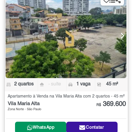
2 quartos
- suíte
1 vaga
45 m²
Apartamento à Venda na Vila Maria Alta com 2 quartos - 45 m²
369.600
Vila Maria Alta
R$
Zona Norte - São Paulo
WhatsApp
Contatar