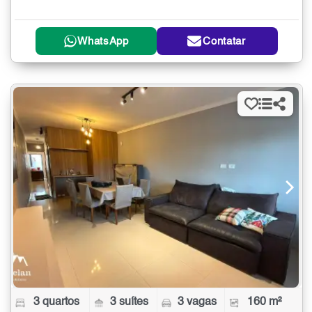
WhatsApp
Contatar
3 quartos
3 suítes
3 vagas
160 m²