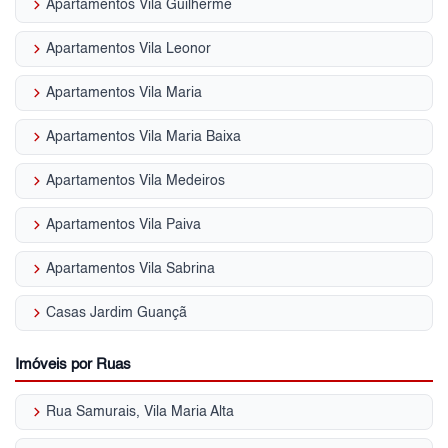
keyboard_arrow_right
Apartamentos Vila Guilherme
keyboard_arrow_right
Apartamentos Vila Leonor
keyboard_arrow_right
Apartamentos Vila Maria
keyboard_arrow_right
Apartamentos Vila Maria Baixa
keyboard_arrow_right
Apartamentos Vila Medeiros
keyboard_arrow_right
Apartamentos Vila Paiva
keyboard_arrow_right
Apartamentos Vila Sabrina
keyboard_arrow_right
Casas Jardim Guançã
Imóveis por Ruas
keyboard_arrow_right
Rua Samurais, Vila Maria Alta