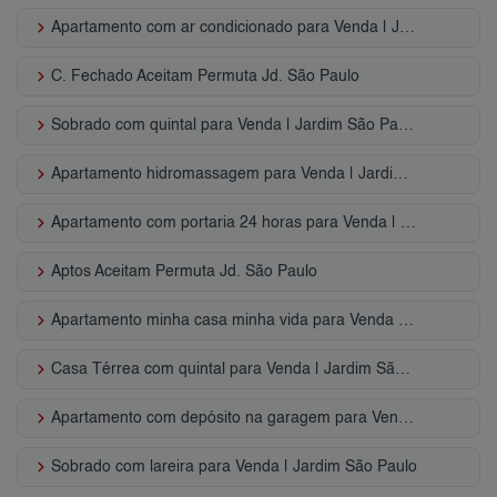
keyboard_arrow_right
Apartamento com ar condicionado para Venda | Jardim São Paulo
keyboard_arrow_right
C. Fechado Aceitam Permuta Jd. São Paulo
keyboard_arrow_right
Sobrado com quintal para Venda | Jardim São Paulo
keyboard_arrow_right
Apartamento hidromassagem para Venda | Jardim São Paulo
keyboard_arrow_right
Apartamento com portaria 24 horas para Venda | Jardim São Paulo
keyboard_arrow_right
Aptos Aceitam Permuta Jd. São Paulo
keyboard_arrow_right
Apartamento minha casa minha vida para Venda | Jardim São Paulo
keyboard_arrow_right
Casa Térrea com quintal para Venda | Jardim São Paulo
keyboard_arrow_right
Apartamento com depósito na garagem para Venda | Jardim São Paulo
keyboard_arrow_right
Sobrado com lareira para Venda | Jardim São Paulo