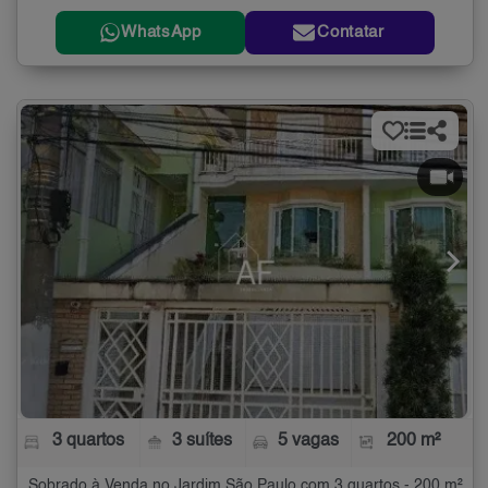
WhatsApp
Contatar
3 quartos
3 suítes
5 vagas
200 m²
Sobrado à Venda no Jardim São Paulo com 3 quartos - 200 m²