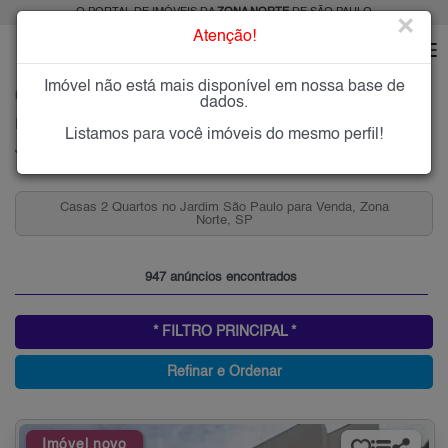
O PORTAL DE IMÓVEIS DA
ZONA NORTE
DE SÃO PAULO
×
Atenção!
Imóvel não está mais disponível em nossa base de
HOME
ZONA NORTE
COMPRAR
JARDIM SÃO PAULO
dados.
Imóveis à Venda no Jardim São Paulo, Zona Norte de São Paulo
Listamos para você imóveis do mesmo perfil!
Jardim São Paulo (Zona Norte), Zona Norte
na
Casas 3 Quartos no Jardim São Paulo para Venda, Zona
Norte, SP
947 anúncios encontrados
* FILTRO PRINCIPAL *
Refinar e Ordenar
Imóvel novo