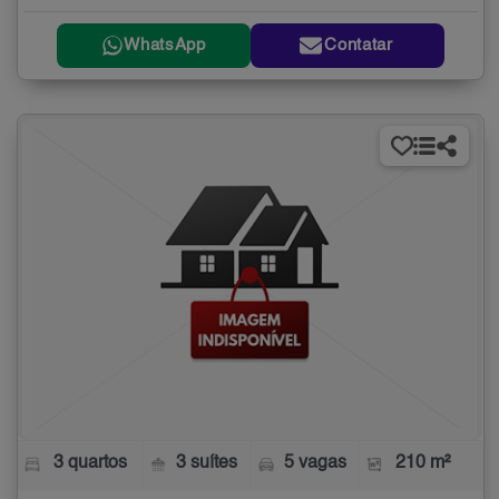
WhatsApp
Contatar
3 quartos
3 suítes
5 vagas
210 m²