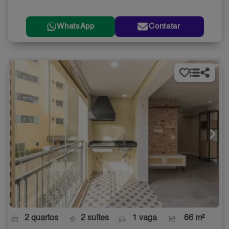
WhatsApp
Contatar
2 quartos
2 suítes
1 vaga
66 m²