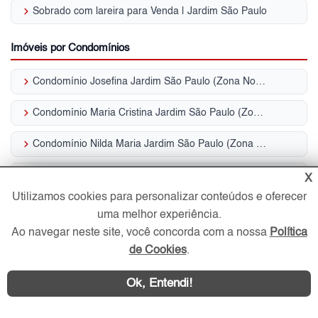
keyboard_arrow_right
Sobrado com lareira para Venda | Jardim São Paulo
Imóveis por Condomínios
keyboard_arrow_right
Condomínio Josefina Jardim São Paulo (Zona Norte)
keyboard_arrow_right
Condomínio Maria Cristina Jardim São Paulo (Zona Norte)
keyboard_arrow_right
Condomínio Nilda Maria Jardim São Paulo (Zona Norte)
keyboard_arrow_right
Condomínio Privilege Garden Jardim São Paulo (Zona Norte)
X
Utilizamos cookies para personalizar conteúdos e oferecer
keyboard_arrow_right
Condomínio Piazza San Paolo Jardim São Paulo (Zona Norte)
uma melhor experiência.
Ao navegar neste site, você concorda com a nossa
Política
keyboard_arrow_right
Condomínio Mirante São Paulo Jardim São Paulo (Zona Norte)
de Cookies
.
keyboard_arrow_right
Condomínio Elementare Jardim São Paulo Jardim São Paulo (Zona Norte)
Ok, Entendi!
keyboard_arrow_right
Condomínio Rio Bravo Vila Paulicéia