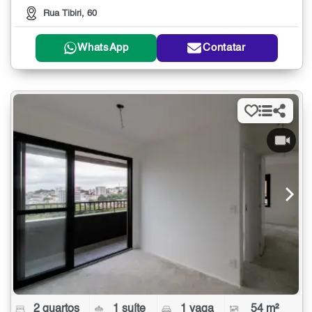
Rua Tibiri, 60
WhatsApp
Contatar
2 quartos
1 suíte
1 vaga
54 m²